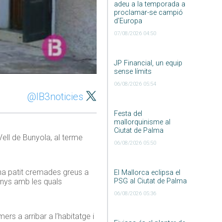
adeu a la temporada a
proclamar-se campió
d’Europa
07/08/2026 04:50
JP Financial, un equip
sense límits
06/08/2026 05:54
@IB3noticies
Festa del
mallorquinisme al
Ciutat de Palma
ell de Bunyola, al terme
06/08/2026 05:50
 ha patit cremades greus a
El Mallorca eclipsa el
PSG al Ciutat de Palma
anys amb les quals
06/08/2026 05:36
ers a arribar a l’habitatge i