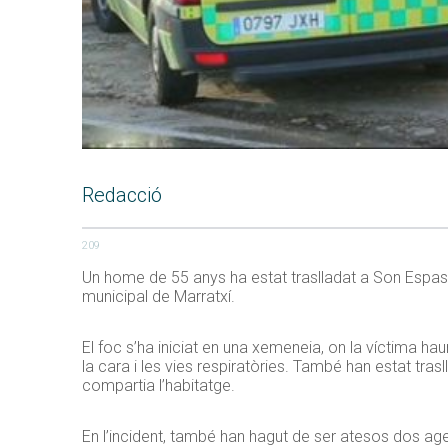
Redacció
209
Un home de 55 anys ha estat traslladat a Son Espase
municipal de Marratxí.
El foc s’ha iniciat en una xemeneia, on la víctima h
la cara i les vies respiratòries. També han estat tr
compartia l’habitatge.
En l’incident, també han hagut de ser atesos dos agent