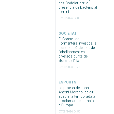
des Codolar per la
presència de bacteris al
torrent
07/08/2026 09:03
SOCIETAT
El Consell de
Formentera investiga la
desaparició de part de
l’abalisament en
diversos punts del
litoral de l’illa
07/08/2026 08:28
ESPORTS
La proesa de Joan
Antoni Moreno, de dir
adeu a la temporada a
proclamar-se campió
d’Europa
07/08/2026 04:50