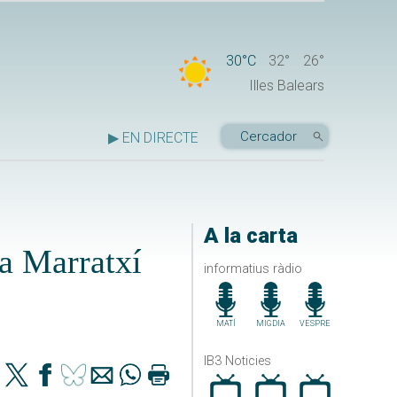
30°C
32°
26°
Illes Balears
▶ EN DIRECTE
A la carta
 a Marratxí
informatius ràdio
MATÍ
MIGDIA
VESPRE
IB3 Noticies