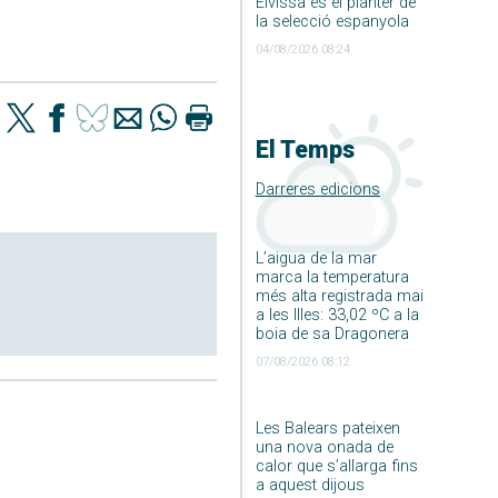
Eivissa és el planter de
la selecció espanyola
04/08/2026 08:24
El Temps
Darreres edicions
L’aigua de la mar
marca la temperatura
més alta registrada mai
a les Illes: 33,02 ºC a la
boia de sa Dragonera
07/08/2026 08:12
Les Balears pateixen
una nova onada de
calor que s’allarga fins
a aquest dijous