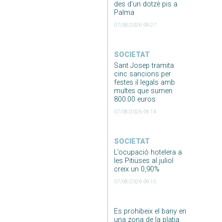
des d’un dotzè pis a
Palma
07/08/2026 09:27
SOCIETAT
Sant Josep tramita
cinc sancions per
festes il·legals amb
multes que sumen
800.00 euros
07/08/2026 09:14
SOCIETAT
L’ocupació hotelera a
les Pitiüses al juliol
creix un 0,90%
07/08/2026 09:15
Es prohibeix el bany en
una zona de la platja