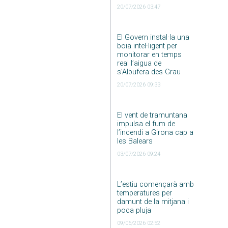
20/07/2026 03:47
El Govern instal·la una
boia intel·ligent per
monitorar en temps
real l’aigua de
s’Albufera des Grau
20/07/2026 09:33
El vent de tramuntana
impulsa el fum de
l’incendi a Girona cap a
les Balears
03/07/2026 09:24
L’estiu començarà amb
temperatures per
damunt de la mitjana i
poca pluja
09/06/2026 02:52