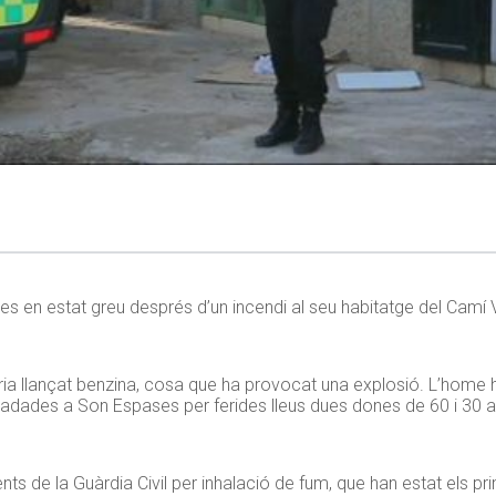
s en estat greu després d’un incendi al seu habitatge del Camí V
auria llançat benzina, cosa que ha provocat una explosió. L’home
aslladades a Son Espases per ferides lleus dues dones de 60 i 30 
s de la Guàrdia Civil per inhalació de fum, que han estat els prim