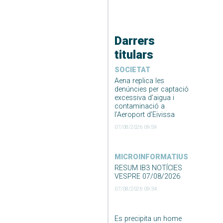
Darrers
titulars
SOCIETAT
Aena replica les
denúncies per captació
excessiva d’aigua i
contaminació a
l’Aeroport d’Eivissa
07/08/2026 09:59
MICROINFORMATIUS
RESUM IB3 NOTÍCIES
VESPRE 07/08/2026
07/08/2026 09:34
Es precipita un home