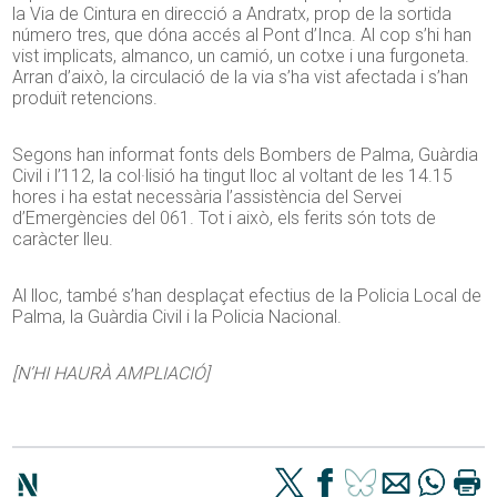
la Via de Cintura en direcció a Andratx, prop de la sortida
número tres, que dóna accés al Pont d’Inca. Al cop s’hi han
vist implicats, almanco, un camió, un cotxe i una furgoneta.
Arran d’això, la circulació de la via s’ha vist afectada i s’han
produït retencions.
Segons han informat fonts dels Bombers de Palma, Guàrdia
Civil i l’112, la col·lisió ha tingut lloc al voltant de les 14.15
hores i ha estat necessària l’assistència del Servei
d’Emergències del 061. Tot i això, els ferits són tots de
caràcter lleu.
Al lloc, també s’han desplaçat efectius de la Policia Local de
Palma, la Guàrdia Civil i la Policia Nacional.
[N’HI HAURÀ AMPLIACIÓ]