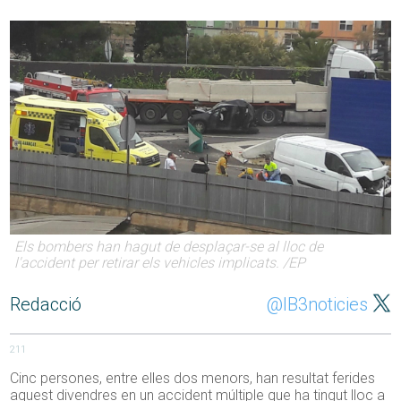
Els bombers han hagut de desplaçar-se al lloc de
l'accident per retirar els vehicles implicats. /EP
Redacció
@IB3noticies
211
Cinc persones, entre elles dos menors, han resultat ferides
aquest divendres en un accident múltiple que ha tingut lloc a