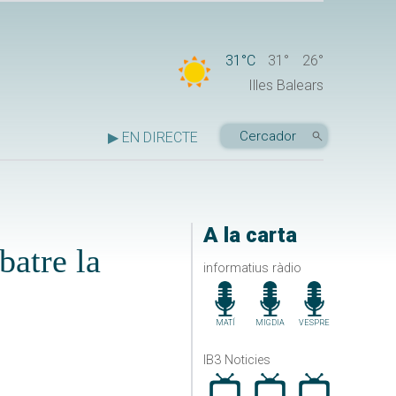
31°C
31°
26°
Illes Balears
▶ EN DIRECTE
A la carta
batre la
informatius ràdio
MATÍ
MIGDIA
VESPRE
IB3 Noticies