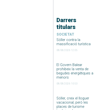
Darrers
titulars
SOCIETAT
Sóller contra la
massificació turística
08/08/2026 12:05
El Govern Balear
prohibeix la venta de
begudes energètiques a
menors
08/08/2026 10:53
Sóller, creix el lloguer
vacacional, però les
places de turisme