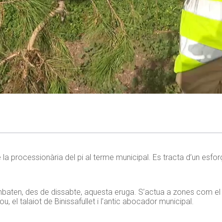
a processionària del pi al terme municipal. Es tracta d’un esfor
baten, des de dissabte, aquesta eruga. S’actua a zones com el P
u, el talaiot de Binissafullet i l’antic abocador municipal.