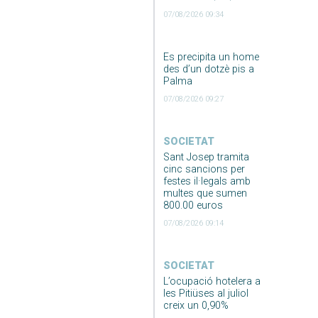
07/08/2026 09:34
Es precipita un home
des d’un dotzè pis a
Palma
07/08/2026 09:27
SOCIETAT
Sant Josep tramita
cinc sancions per
festes il·legals amb
multes que sumen
800.00 euros
07/08/2026 09:14
SOCIETAT
L’ocupació hotelera a
les Pitiüses al juliol
creix un 0,90%