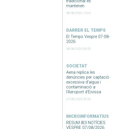
tradicional es
mantenen
08/08/2026 10:24
DARRER EL TEMPS
El Temps Vespre 07-08-
2026
08/08/2026 08:59
SOCIETAT
Aena replica les
denúncies per captació
excessiva d’aigua i
contaminació a
l’Aeroport d’Eivissa
07/08/2026 09:59
MICROINFORMATIUS
RESUM IB3 NOTÍCIES
VESPRE 07/08/2026