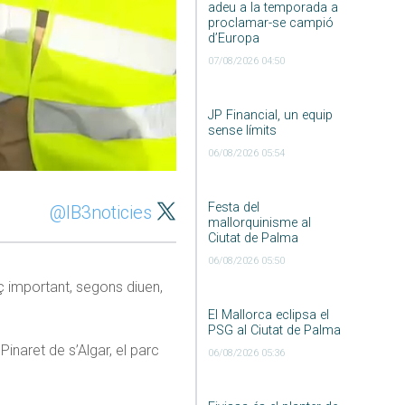
adeu a la temporada a
proclamar-se campió
d’Europa
07/08/2026 04:50
JP Financial, un equip
sense límits
06/08/2026 05:54
Festa del
@IB3noticies
mallorquinisme al
Ciutat de Palma
06/08/2026 05:50
ç important, segons diuen,
El Mallorca eclipsa el
PSG al Ciutat de Palma
inaret de s’Algar, el parc
06/08/2026 05:36