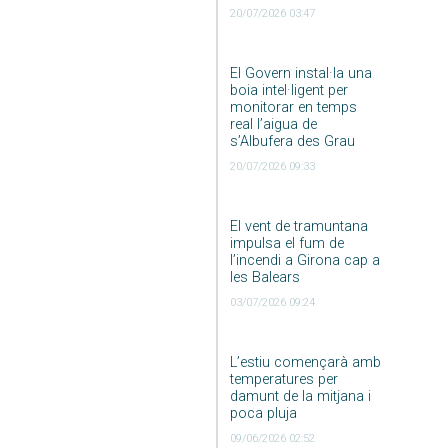
20/07/2026 03:47
El Govern instal·la una
boia intel·ligent per
monitorar en temps
real l’aigua de
s’Albufera des Grau
20/07/2026 09:33
El vent de tramuntana
impulsa el fum de
l’incendi a Girona cap a
les Balears
03/07/2026 09:24
L’estiu començarà amb
temperatures per
damunt de la mitjana i
poca pluja
09/06/2026 02:52