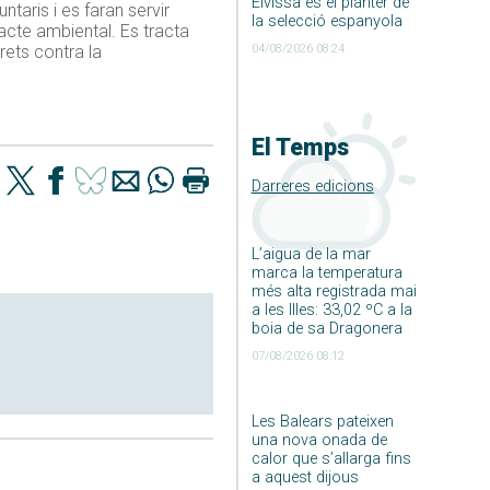
Eivissa és el planter de
ntaris i es faran servir
la selecció espanyola
acte ambiental. Es tracta
04/08/2026 08:24
rets contra la
El Temps
Darreres edicions
L’aigua de la mar
marca la temperatura
més alta registrada mai
a les Illes: 33,02 ºC a la
boia de sa Dragonera
07/08/2026 08:12
Les Balears pateixen
una nova onada de
calor que s’allarga fins
a aquest dijous