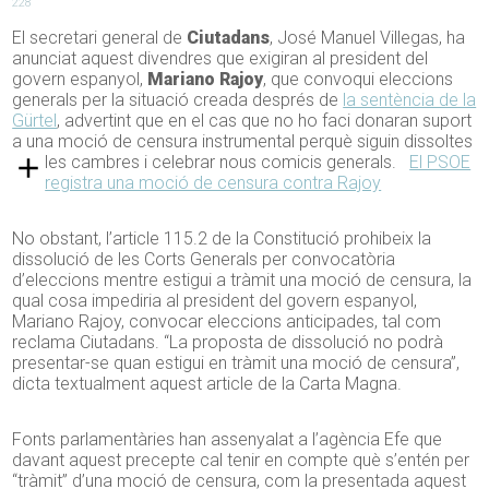
228
El secretari general de
Ciutadans
, José Manuel Villegas, ha
anunciat aquest divendres que exigiran al president del
govern espanyol,
Mariano Rajoy
, que convoqui eleccions
generals per la situació creada després de
la sentència de la
Gürtel
, advertint que en el cas que no ho faci donaran suport
a una moció de censura instrumental perquè siguin dissoltes
les cambres i celebrar nous comicis generals.
El PSOE
registra una moció de censura contra Rajoy
No obstant, l’article 115.2 de la Constitució prohibeix la
dissolució de les Corts Generals per convocatòria
d’eleccions mentre estigui a tràmit una moció de censura, la
qual cosa impediria al president del govern espanyol,
Mariano Rajoy, convocar eleccions anticipades, tal com
reclama Ciutadans. “La proposta de dissolució no podrà
presentar-se quan estigui en tràmit una moció de censura”,
dicta textualment aquest article de la Carta Magna.
Fonts parlamentàries han assenyalat a l’agència Efe que
davant aquest precepte cal tenir en compte què s’entén per
“tràmit” d’una moció de censura, com la presentada aquest