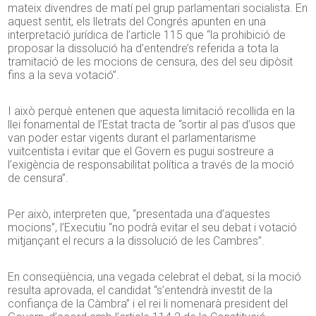
mateix divendres de matí pel grup parlamentari socialista. En
aquest sentit, els lletrats del Congrés apunten en una
interpretació jurídica de l’article 115 que “la prohibició de
proposar la dissolució ha d’entendre’s referida a tota la
tramitació de les mocions de censura, des del seu dipòsit
fins a la seva votació”.
I això perquè entenen que aquesta limitació recollida en la
llei fonamental de l’Estat tracta de “sortir al pas d’usos que
van poder estar vigents durant el parlamentarisme
vuitcentista i evitar que el Govern es pugui sostreure a
l’exigència de responsabilitat política a través de la moció
de censura”.
Per això, interpreten que, “presentada una d’aquestes
mocions”, l’Executiu “no podrà evitar el seu debat i votació
mitjançant el recurs a la dissolució de les Cambres”.
En conseqüència, una vegada celebrat el debat, si la moció
resulta aprovada, el candidat “s’entendrà investit de la
confiança de la Càmbra” i el rei li nomenarà president del