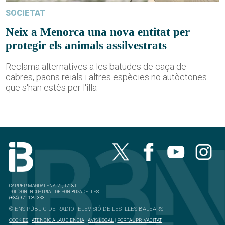
SOCIETAT
Neix a Menorca una nova entitat per
protegir els animals assilvestrats
Reclama alternatives a les batudes de caça de
cabres, paons reials i altres espècies no autòctones
que s'han estès per l'illa
CARRER MAGDALENA, 21, 07180
POLÍGON INDUSTRIAL DE SON BUGADELLES
(+34) 971 139 333
© ENS PÚBLIC DE RADIOTELEVISIÓ DE LES ILLES BALEARS
COOKIES
|
ATENCIÓ A L'AUDIÈNCIA
|
AVÍS LEGAL
|
PORTAL PRIVACITAT