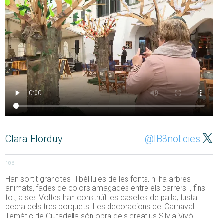
Clara Elorduy
@IB3noticies
186
Han sortit granotes i libèl·lules de les fonts, hi ha arbres
animats, fades de colors amagades entre els carrers i, fins i
tot, a ses Voltes han construït les casetes de palla, fusta i
pedra dels tres porquets. Les decoracions del Carnaval
Temàtic de Ciutadella són obra dels creatius Silvia Vivó i