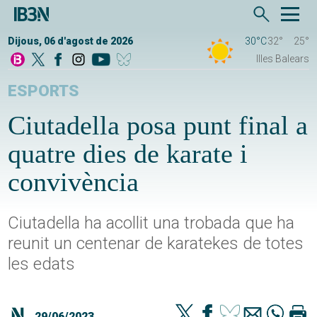
Dijous, 06 d'agost de 2026
30°C
32°
25°
Illes Balears
ESPORTS
Ciutadella posa punt final a
quatre dies de karate i
convivència
Ciutadella ha acollit una trobada que ha
reunit un centenar de karatekes de totes
les edats
29/06/2023