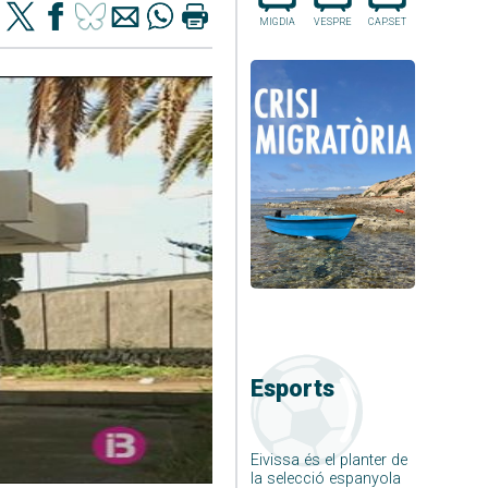
MIGDIA
VESPRE
CAP.SET
Esports
Eivissa és el planter de
la selecció espanyola