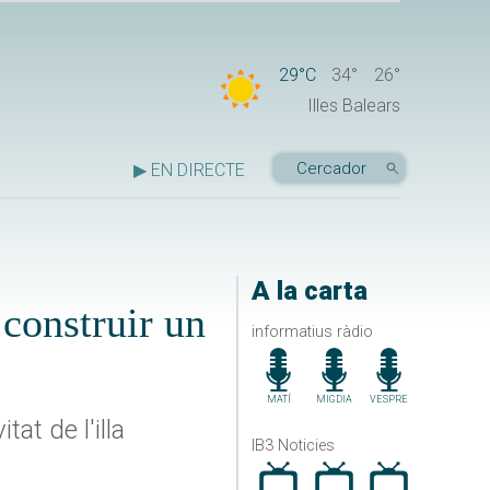
29°C
34°
26°
Illes Balears
▶ EN DIRECTE
A la carta
 construir un
informatius ràdio
MATÍ
MIGDIA
VESPRE
at de l'illa
IB3 Noticies