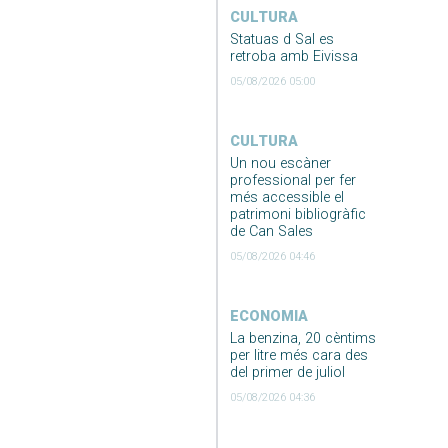
CULTURA
Statuas d Sal es
retroba amb Eivissa
05/08/2026 05:00
CULTURA
Un nou escàner
professional per fer
més accessible el
patrimoni bibliogràfic
de Can Sales
05/08/2026 04:46
ECONOMIA
La benzina, 20 cèntims
per litre més cara des
del primer de juliol
05/08/2026 04:36