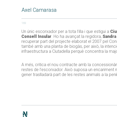
Axel Camarasa
169
Un únic escorxador per a tota l’illa i que estigui a
Ciu
Consell Insular
. Ho ha avançat la regidora,
Sandra
recuperar part del projecte elaborat el 2007 pel Con
també amb una planta de biogàs, per això, la intenció 
infraestructura a Ciutadella perquè concentra la major p
A més, critica el nou contracte amb la concessionària
restes de l’escorxador. Això suposa un encariment not
gener traslladarà part de les restes animals a la pení