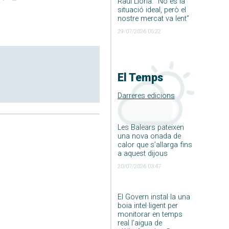
Raúl Llona: ”No és la
situació ideal, però el
nostre mercat va lent”
29/07/2026 05:22
El Temps
Darreres edicions
Les Balears pateixen
una nova onada de
calor que s’allarga fins
a aquest dijous
20/07/2026 03:47
El Govern instal·la una
boia intel·ligent per
monitorar en temps
real l’aigua de