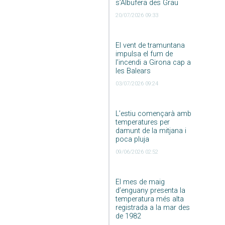
s’Albufera des Grau
20/07/2026 09:33
El vent de tramuntana
impulsa el fum de
l’incendi a Girona cap a
les Balears
03/07/2026 09:24
L’estiu començarà amb
temperatures per
damunt de la mitjana i
poca pluja
09/06/2026 02:52
El mes de maig
d’enguany presenta la
temperatura més alta
registrada a la mar des
de 1982