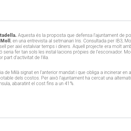
tadella.
Aquesta és la proposta que defensa l’ajuntament de pone
 Moll
, en una entrevista al setmanari Iris. Consultada per IB3, M
sell per així estalviar temps i diners. Aquell projecte era molt 
seria fer tan sols les instal·lacions pròpies de l’escorxador. Mol
art d’activitat de l’illa.
 de Milà signat en l’anterior mandat i que obliga a incinerar en 
able dels costos. Per això l’ajuntament ha cercat una alternativa
nsula, abaratint el cost fins a un 41%.