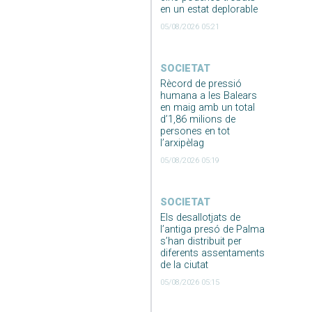
en un estat deplorable
05/08/2026 05:21
SOCIETAT
Rècord de pressió
humana a les Balears
en maig amb un total
d’1,86 milions de
persones en tot
l’arxipèlag
05/08/2026 05:19
SOCIETAT
Els desallotjats de
l’antiga presó de Palma
s’han distribuit per
diferents assentaments
de la ciutat
05/08/2026 05:15