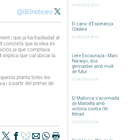
04/08/2026 08:24
@IB3noticies
El canvi d’Esperança
Cladera
nt i que ja ha traslladat al
02/08/2026 08:43
oll concreta que la idea és
ambiciós ja que comptava
l explica que cal ubicar la
Leire Escauriaza i Marc
Naranjo, dos
gimnastes amb molt
de futur
aquesta planta totes les
01/08/2026 05:59
 i a partir del primer de
El Mallorca s’acomiada
de Marbella amb
victòria contra l’Al-
Ittihad
30/07/2026 03:56