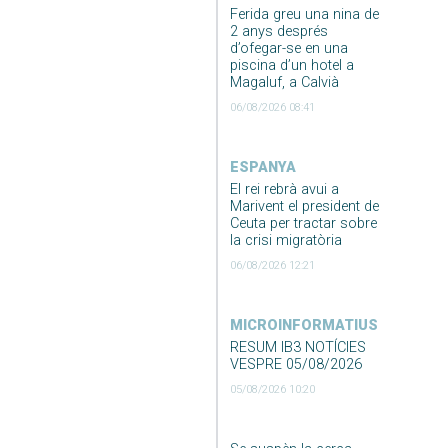
Ferida greu una nina de
2 anys després
d’ofegar-se en una
piscina d’un hotel a
Magaluf, a Calvià
06/08/2026 08:41
ESPANYA
El rei rebrà avui a
Marivent el president de
Ceuta per tractar sobre
la crisi migratòria
06/08/2026 12:21
MICROINFORMATIUS
RESUM IB3 NOTÍCIES
VESPRE 05/08/2026
05/08/2026 10:20