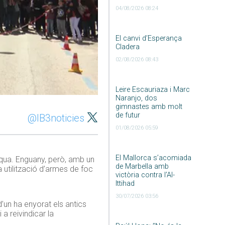
04/08/2026 08:24
El canvi d’Esperança
Cladera
02/08/2026 08:43
Leire Escauriaza i Marc
Naranjo, dos
gimnastes amb molt
de futur
@IB3noticies
01/08/2026 05:59
El Mallorca s’acomiada
squa. Enguany, però, amb un
de Marbella amb
a utilització d’armes de foc
victòria contra l’Al-
Ittihad
30/07/2026 03:56
d’un ha enyorat els antics
a reivindicar la