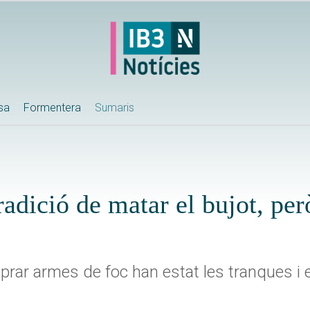
ssa
Formentera
Sumaris
radició de matar el bujot, per
mprar armes de foc han estat les tranques i 