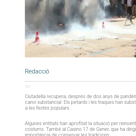
Redacció
337
Ciutadella recupera, després de dos anys de pandèmi
canvi substancial. Els petards i les traques han subs
a les festes populars.
Algunes entitats han aprofitat la situació per reinven
costums. També al Casino 17 de Gener, que ha dirigit 
importància de conservar les tradicions.