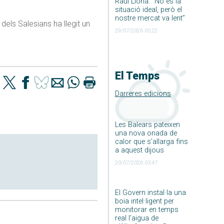
Raúl Llona: ”No és la
situació ideal, però el
nostre mercat va lent”
dels Salesians ha llegit un
29/07/2026 05:22
El Temps
Darreres edicions
Les Balears pateixen
una nova onada de
calor que s’allarga fins
a aquest dijous
20/07/2026 03:47
El Govern instal·la una
boia intel·ligent per
monitorar en temps
real l’aigua de