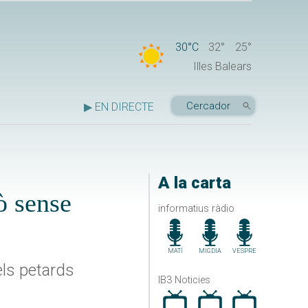
30°C
32°
25°
Illes Balears
▶ EN DIRECTE
A la carta
ò sense
informatius ràdio
MATÍ
MIGDIA
VESPRE
els petards
IB3 Noticies