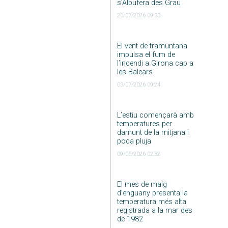
s’Albufera des Grau
20/07/2026 09:33
El vent de tramuntana
impulsa el fum de
l’incendi a Girona cap a
les Balears
03/07/2026 09:24
L’estiu començarà amb
temperatures per
damunt de la mitjana i
poca pluja
09/06/2026 02:52
El mes de maig
d’enguany presenta la
temperatura més alta
registrada a la mar des
de 1982