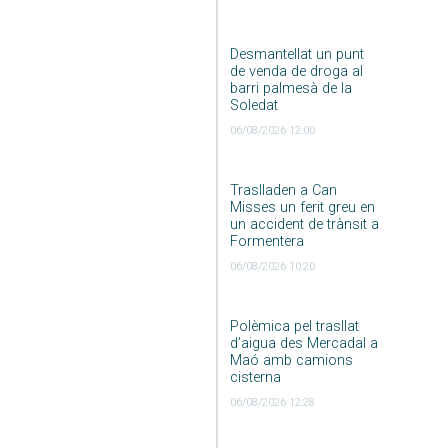
Desmantellat un punt
de venda de droga al
barri palmesà de la
Soledat
06/08/2026 12:00
Traslladen a Can
Misses un ferit greu en
un accident de trànsit a
Formentera
06/08/2026 10:20
Polèmica pel trasllat
d’aigua des Mercadal a
Maó amb camions
cisterna
06/08/2026 12:28