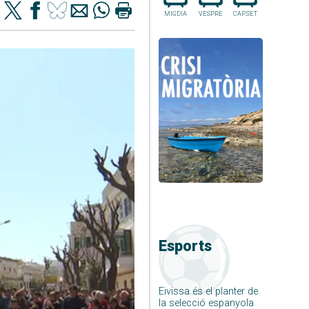
MIGDIA
VESPRE
CAP.SET
Esports
Eivissa és el planter de
la selecció espanyola