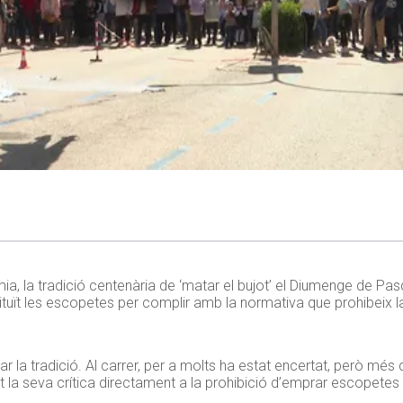
a, la tradició centenària de ‘matar el bujot’ el Diumenge de Pa
tituït les escopetes per complir amb la normativa que prohibeix l
tar la tradició. Al carrer, per a molts ha estat encertat, però més 
la seva crítica directament a la prohibició d’emprar escopetes i 