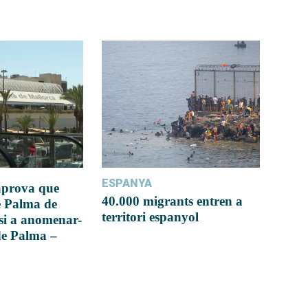
ESPANYA
 aprova que
40.000 migrants entren a
e Palma de
territori espanyol
si a anomenar-
de Palma –