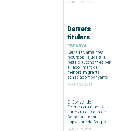
09/06/2026 01:24
Darrers
titulars
ESPANYA
Ceuta reclama més
recursos i ajuda a la
resta d’autonomies per
a l’acolliment de
menors migrants
sense acompanyants
06/08/2026 12:31
El Consell de
Formentera tancarà la
carretera des cap de
Barbaria durant el
capvespre de l’eclipsi
06/08/2026 12:19