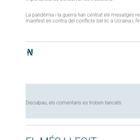
La pandèmia i la guerra han centrat els missatges rei
manifest en contra del conflicte bèl·lic a Ucraïna i, f
Disculpau, els comentaris es troben tancats