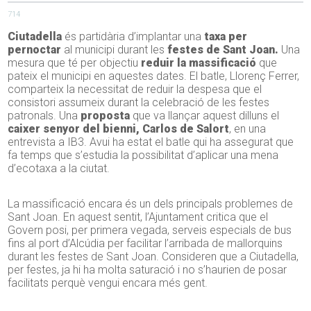
714
Ciutadella
és partidària d’implantar una
taxa per
pernoctar
al municipi durant les
festes de Sant Joan.
Una
mesura que té per objectiu
reduir la massificació
que
pateix el municipi en aquestes dates. El batle, Llorenç Ferrer,
comparteix la necessitat de reduir la despesa que el
consistori assumeix durant la celebració de les festes
patronals. Una
proposta
que va llançar aquest dilluns el
caixer senyor del bienni, Carlos de Salort
, en una
entrevista a IB3. Avui ha estat el batle qui ha assegurat que
fa temps que s’estudia la possibilitat d’aplicar una mena
d’ecotaxa a la ciutat.
La massificació encara és un dels principals problemes de
Sant Joan. En aquest sentit, l’Ajuntament critica que el
Govern posi, per primera vegada, serveis especials de bus
fins al port d’Alcúdia per facilitar l’arribada de mallorquins
durant les festes de Sant Joan. Consideren que a Ciutadella,
per festes, ja hi ha molta saturació i no s’haurien de posar
facilitats perquè vengui encara més gent.