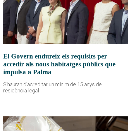
El Govern endureix els requisits per
accedir als nous habitatges públics que
impulsa a Palma
S'hauran d'acreditar un mínim de 15 anys de
residència legal