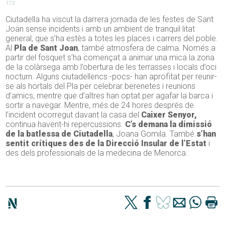
173
Ciutadella ha viscut la darrera jornada de les festes de Sant
Joan sense incidents i amb un ambient de tranquil·litat
general, que s’ha estès a totes les places i carrers del poble.
Al
Pla de Sant Joan
, també atmosfera de calma. Només a
partir del fosquet s’ha començat a animar una mica la zona
de la colàrsega amb l’obertura de les terrasses i locals d’oci
nocturn. Alguns ciutadellencs -pocs- han aprofitat per reunir-
se als hortals del Pla per celebrar berenetes i reunions
d’amics, mentre que d’altres han optat per agafar la barca i
sortir a navegar. Mentre, més de 24 hores després de
l’incident ocorregut davant la casa del
Caixer Senyor,
continua havent-hi repercussions.
C’s demana la dimissió
de la batlessa de Ciutadella
, Joana Gomila. També
s’han
sentit crítiques des de la Direcció Insular de l’Estat
i
des dels professionals de la medecina de Menorca.