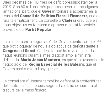
Dues dècimes de PIB més de dèficit pressupostari per a
2019. Són 60 milions més per poder invertir amb algunes
limitacions, però que el
Govern
tornarà a acceptar en la
reunió del
Consell de Política Fiscal i Financera
, que es
farà telemàticament. La consellera
Cladera
creu que els
nous objectius es tornaran a aprovar malgrat l’oposició
previsible del
Partit Popular
.
La clau està en la negociació del Govern central amb el PP,
que pot bloquejar de nou els objectius de dèficit i deute al
Congrés
i al
Senat
. Cladera també ha revelat que hi ha
hagut reunions durant el mes d’agost amb la ministra
d’Hisenda,
María Jesús Montero
, en què s’ha avançat en la
negociació del
Règim Especial de les Balears
, que el
Govern aspira a tenir l’any que ve.
La consellera d’Hisenda també ha defensat la sostenibilitat
del sector turístic perquè, segons ha dit, no se sumarà al
discurs de la massificació.