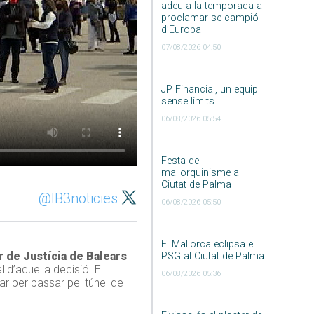
adeu a la temporada a
proclamar-se campió
d’Europa
07/08/2026 04:50
JP Financial, un equip
sense límits
06/08/2026 05:54
Festa del
mallorquinisme al
Ciutat de Palma
@IB3noticies
06/08/2026 05:50
El Mallorca eclipsa el
r de Justícia de Balears
PSG al Ciutat de Palma
l d’aquella decisió. El
06/08/2026 05:36
ar per passar pel túnel de