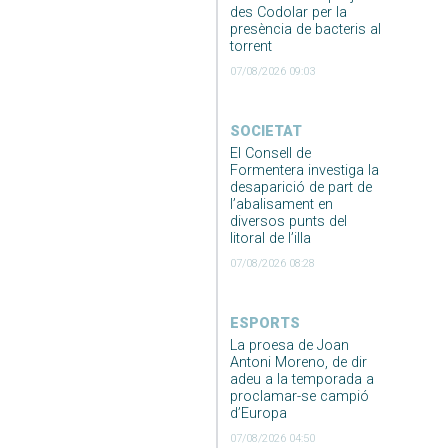
des Codolar per la
presència de bacteris al
torrent
07/08/2026 09:03
SOCIETAT
El Consell de
Formentera investiga la
desaparició de part de
l’abalisament en
diversos punts del
litoral de l’illa
07/08/2026 08:28
ESPORTS
La proesa de Joan
Antoni Moreno, de dir
adeu a la temporada a
proclamar-se campió
d’Europa
07/08/2026 04:50