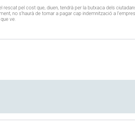
t el rescat pel cost que, diuen, tendrà per la butxaca dels ciutad
oment, no s’haurà de tornar a pagar cap indemnització a l’empr
 que ve.