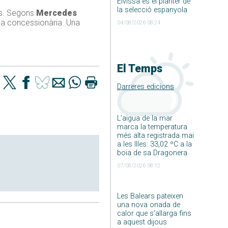
Eivissa és el planter de
la selecció espanyola
ans. Segons
Mercedes
esa concessionària. Una
04/08/2026 08:24
El Temps
Darreres edicions
L’aigua de la mar
marca la temperatura
més alta registrada mai
a les Illes: 33,02 ºC a la
boia de sa Dragonera
07/08/2026 08:12
Les Balears pateixen
una nova onada de
calor que s’allarga fins
a aquest dijous