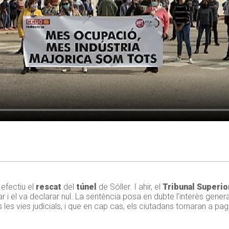
efectiu el
rescat
del
túnel
de Sóller. I ahir, el
Tribunal Superio
r i el va declarar nul. La sentència posa en dubte l’interès genera
es vies judicials, i que en cap cas, els ciutadans tornaran a pag