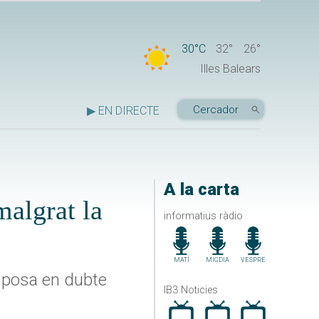
30°C
32°
26°
Illes Balears
▶ EN DIRECTE
A la carta
malgrat la
informatius ràdio
MATÍ
MIGDIA
VESPRE
i posa en dubte
IB3 Noticies