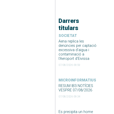
Darrers
titulars
SOCIETAT
Aena replica les
denúncies per captació
excessiva d’aigua i
contaminació a
l’Aeroport d’Eivissa
07/08/2026 09:59
MICROINFORMATIUS
RESUM IB3 NOTÍCIES
VESPRE 07/08/2026
07/08/2026 09:34
Es precipita un home