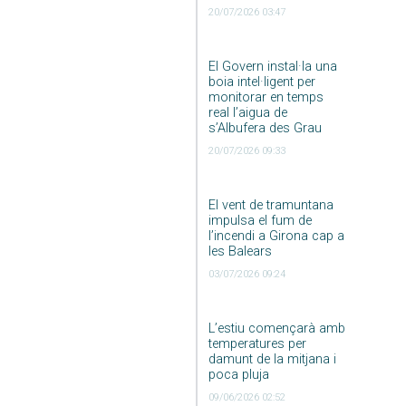
20/07/2026 03:47
El Govern instal·la una
boia intel·ligent per
monitorar en temps
real l’aigua de
s’Albufera des Grau
20/07/2026 09:33
El vent de tramuntana
impulsa el fum de
l’incendi a Girona cap a
les Balears
03/07/2026 09:24
L’estiu començarà amb
temperatures per
damunt de la mitjana i
poca pluja
09/06/2026 02:52