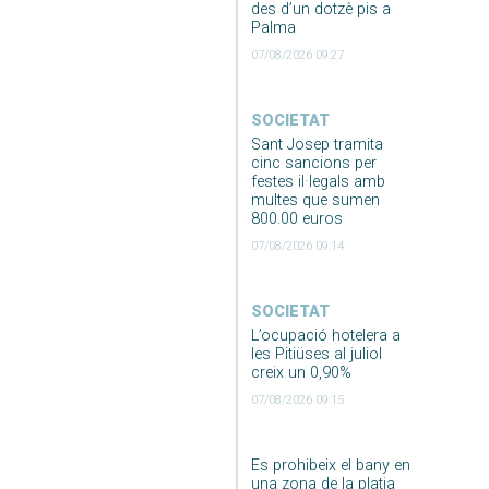
des d’un dotzè pis a
Palma
07/08/2026 09:27
SOCIETAT
Sant Josep tramita
cinc sancions per
festes il·legals amb
multes que sumen
800.00 euros
07/08/2026 09:14
SOCIETAT
L’ocupació hotelera a
les Pitiüses al juliol
creix un 0,90%
07/08/2026 09:15
Es prohibeix el bany en
una zona de la platja