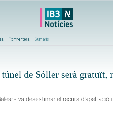
ssa
Formentera
Sumaris
túnel de Sóller serà gratuït, 
Balears va desestimar el recurs d'apel·lació 