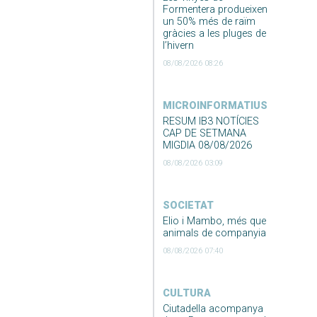
Formentera produeixen
un 50% més de raïm
gràcies a les pluges de
l’hivern
08/08/2026 08:26
MICROINFORMATIUS
RESUM IB3 NOTÍCIES
CAP DE SETMANA
MIGDIA 08/08/2026
08/08/2026 03:09
SOCIETAT
Elio i Mambo, més que
animals de companyia
08/08/2026 07:40
CULTURA
Ciutadella acompanya