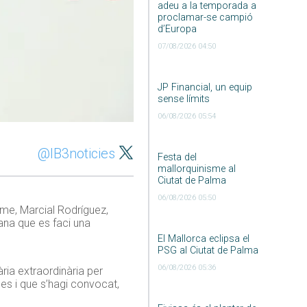
adeu a la temporada a
proclamar-se campió
d’Europa
07/08/2026 04:50
JP Financial, un equip
sense límits
06/08/2026 05:54
@IB3noticies
Festa del
mallorquinisme al
Ciutat de Palma
06/08/2026 05:50
isme, Marcial Rodríguez,
ana que es faci una
El Mallorca eclipsa el
PSG al Ciutat de Palma
06/08/2026 05:36
ria extraordinària per
les i que s’hagi convocat,