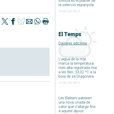
Eivissa és el planter de
la selecció espanyola
04/08/2026 08:24
El Temps
Darreres edicions
L’aigua de la mar
marca la temperatura
més alta registrada mai
a les Illes: 33,02 ºC a la
boia de sa Dragonera
07/08/2026 08:12
Les Balears pateixen
una nova onada de
calor que s’allarga fins
a aquest dijous