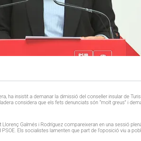
a, ha insistit a demanar la dimissió del conseller insular de Tur
ladera considera que els fets denunciats són “molt greus” i dem
nt Llorenç Galmés i Rodríguez compareixeran en una sessió plenà
l PSOE. Els socialistes lamenten que part de l’oposició viu a pob