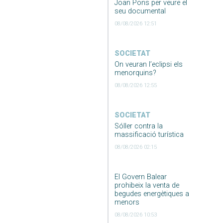
Joan Pons per veure el
seu documental
08/08/2026 12:51
SOCIETAT
On veuran l’eclipsi els
menorquins?
08/08/2026 12:55
SOCIETAT
Sóller contra la
massificació turística
08/08/2026 02:15
El Govern Balear
prohibeix la venta de
begudes energètiques a
menors
08/08/2026 10:53