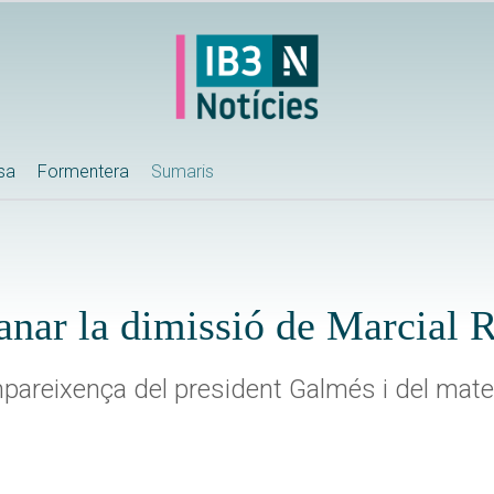
ssa
Formentera
Sumaris
anar la dimissió de Marcial 
mpareixença del president Galmés i del mat