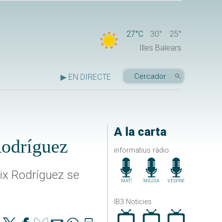
27°C
30°
25°
Illes Balears
▶ EN DIRECTE
A la carta
Rodríguez
informatius ràdio
eix Rodríguez se
MATÍ
MIGDIA
VESPRE
IB3 Noticies