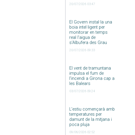
20/07/2026 03:47
El Govern instal·la una
boia intel·ligent per
monitorar en temps
real l’aigua de
s’Albufera des Grau
20/07/2026 09:33
El vent de tramuntana
impulsa el fum de
l’incendi a Girona cap a
les Balears
03/07/2026 09:24
L’estiu començarà amb
temperatures per
damunt de la mitjana i
poca pluja
09/06/2026 02:52