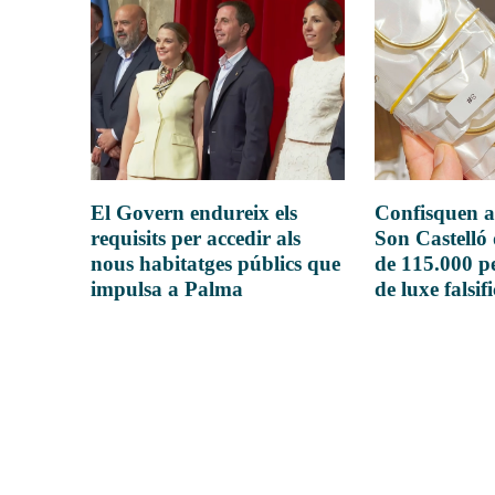
El Govern endureix els
Confisquen a
requisits per accedir als
Son Castelló
nous habitatges públics que
de 115.000 pe
impulsa a Palma
de luxe falsif