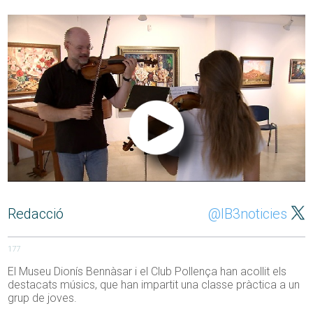
Redacció
@IB3noticies
177
El Museu Dionís
Bennàsar
i el Club Pollença han acollit els
destacats músics, que han impartit una classe pràctica a un
grup de joves.