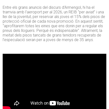
Entre els grans anuncis del discurs d’Armengol, hi ha el
tramvia amb l’aeroport per al 2026, un REIB “per aviat” i una
llei de la joventut, per reservar als joves el 15% dels pisos de
protecció oficial de cada nova promoció. En aquest sentit,
“aprofitarem totes les eines que ens donin per a regular els
preus dels lloguers. Perquè és indispensable”. Altrament, la
meitat dels pisos tancats de grans tenidors recuperats de
l’especulació seran per a joves de menys de 35 anys.