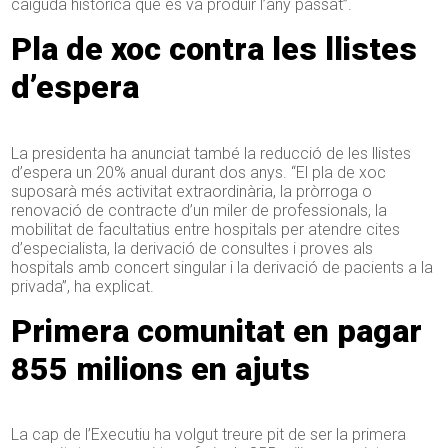
caiguda històrica que es va produir l’any passat”.
Pla de xoc contra les llistes
d’espera
La presidenta ha anunciat també la reducció de les llistes
d’espera un 20% anual durant dos anys. “El pla de xoc
suposarà més activitat extraordinària, la pròrroga o
renovació de contracte d’un miler de professionals, la
mobilitat de facultatius entre hospitals per atendre cites
d’especialista, la derivació de consultes i proves als
hospitals amb concert singular i la derivació de pacients a la
privada”, ha explicat.
Primera comunitat en pagar
855 milions en ajuts
La cap de l’Executiu ha volgut treure pit de ser la primera