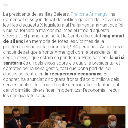
269
La presidenta de les Illes Balears,
Francina Armengol
, ha
començat el segon debat de política general del Govern de
les Illes d’aquesta X legislatura al Parlament afirmant que “el
virus no tornarà a marcar mai més el ritme d’aquesta
societat”. El primer que ha fet la Cambra ha estat
mig minut
de silenci
en memoria de totes les víctimes de la
pandèmia en aquesta comunitat, 934 persones. Aquest és el
cinquè debat que afronta Armengol com a presidenta i el
segon d’ençà que estam en pandèmia. Precisament,
la crisi
sanitària
és un dels eixos sobre els quals la presidenta ret
comptes per la seva gestió, tot i que bona part del seu
discurs se centra en
la recuperació econòmica
. En
concret, ha anunciat cinc grans fronts d’acció: millora dels
serveis públics, fer front al repte demogràfic, adaptació al
canvi climàtic, diversificar i modernitzar l’economia i reduir
les desigualtats socials.