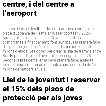
centre, i del centre a
l’aeroport
La presidenta de les Illes s’ha compromés a enllaçar la
plaça d’Espanya de Palma amb l’aeroport l’any 2026.
Armengol ha anunciat que el Govern central s’ha
compromès a finançar amb fons europeus la primera fase
d’aquest projecte històric i que tendrà un cost de 250
milions d’euros. Les obres per crear la línia de tramvia entre
Son Espases, Palma i l’aeroport començaran el 2023.
Segons la presidenta, en la seva primera fase, aquesta
insfraesctructura donarà resposta a una demanda de 15
milions de viatgers anuals.
Llei de la joventut i reservar
el 15% dels pisos de
protecció per als joves