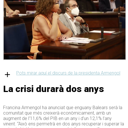
Pots mirar aquí el discurs de la presidenta Armengol
La crisi durarà dos anys
Francina Armengol ha anunciat que enguany Balears serà la
comunitat que més creixerà econòmicament, amb un
augment de l’11,6% del PIB en un any i d’un 12,1% l’any
vinent. “Això ens permetrà en dos anys recuperar i superar la