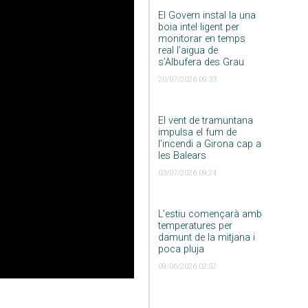
El Govern instal·la una
boia intel·ligent per
monitorar en temps
real l’aigua de
s’Albufera des Grau
20/07/2026 09:33
El vent de tramuntana
impulsa el fum de
l’incendi a Girona cap a
les Balears
03/07/2026 09:24
L’estiu començarà amb
temperatures per
damunt de la mitjana i
poca pluja
09/06/2026 02:52