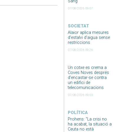
Sang
07/08/2026 09:07
SOCIETAT
Alaior aplica mesures
d’estalvi d’aigua sense
restriccions
07/08/2026 09:26
Un cotxe es crema a
Coves Noves després
d’encastar-se contra
un edifici de
telecomunicacions
07/08/2026 09:03
POLÍTICA
Prohens: “La crisi no
ha acabat, la situació a
Ceuta no està