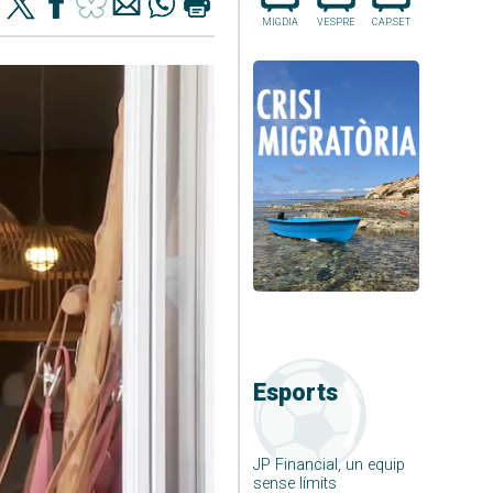
MIGDIA
VESPRE
CAP.SET
Esports
JP Financial, un equip
sense límits