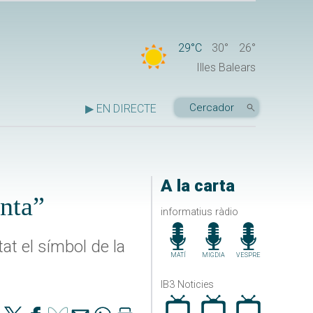
29°C
30°
26°
Illes Balears
▶ EN DIRECTE
A la carta
enta”
informatius ràdio
tat el símbol de la
MATÍ
MIGDIA
VESPRE
IB3 Noticies