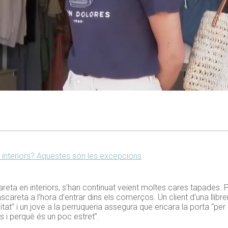
s interiors? Aquestes són les excepcions
careta en interiors, s’han continuat veient moltes cares tapades. 
careta a l’hora d’entrar dins els comerços. Un client d’una llib
at” i un jove a la perruqueria assegura que encara la porta “per
 i perquè és un poc estret”.