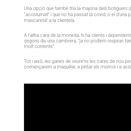
Una opció que també tria la majoria dels botiguers 
“acostumat” i que no ha passat la covid; o el d’una
mascareta” a la clientela.
A l’altra cara de la moneda, hi ha clients i dependen
segons diu una cambrera, “ja no podíem respirar, tant
molt contents”.
Tot i això, les ganes de veure’ns les cares de nou pe
començarem a maquillar, a pintar els morros i a aclar