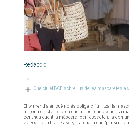
Redacció
212
Què diu el BOE sobre l’ús de les mascaretes al
El primer dia en què no és obligatori utilitzar la mas
majoria de clients opta encara per dur posada la mas
continua duent la màscara “per respecte a la comunit
videoclub un home assegura que la duu “per si un cas