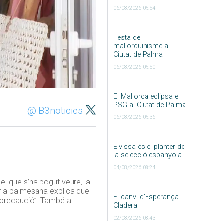
06/08/2026 05:54
Festa del
mallorquinisme al
Ciutat de Palma
06/08/2026 05:50
El Mallorca eclipsa el
PSG al Ciutat de Palma
@IB3noticies
06/08/2026 05:36
Eivissa és el planter de
la selecció espanyola
04/08/2026 08:24
Pel que s’ha pogut veure, la
reria palmesana explica que
El canvi d’Esperança
 precaució”. També al
Cladera
02/08/2026 08:43