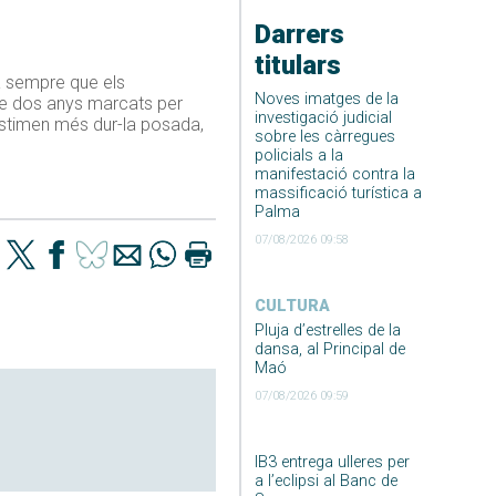
Darrers
titulars
a sempre que els
Noves imatges de la
de dos anys marcats per
investigació judicial
estimen més dur-la posada,
sobre les càrregues
policials a la
manifestació contra la
massificació turística a
Palma
07/08/2026 09:58
CULTURA
Pluja d’estrelles de la
dansa, al Principal de
Maó
07/08/2026 09:59
IB3 entrega ulleres per
a l’eclipsi al Banc de