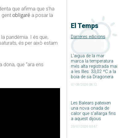
ndenta que afirma que s’ha
obligaré
e gent
a posar la
El Temps
Darreres edicions
 la pandèmia. I és que,
 saturats, és per això estam
L’aigua de la mar
marca la temperatura
ra dona, que “ara ens
més alta registrada mai
a les Illes: 33,02 ºC a la
boia de sa Dragonera
07/08/2026 08:12
Les Balears pateixen
una nova onada de
calor que s’allarga fins
a aquest dijous
20/07/2026 03:47