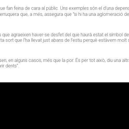
que fan feina de cara al públic. Uns exemples són el d’una depe
 perruquera que, a més, assegura que “si hi ha una aglomeració d
ts que agraeixen haver-se desfet del que haurà estat el símbol de
a sort que l’ha llevat just abans de l’estiu perquè estàvem molt
sen, en alguns casos, més que la por. És per tot això, diu una alt
ir dents”.