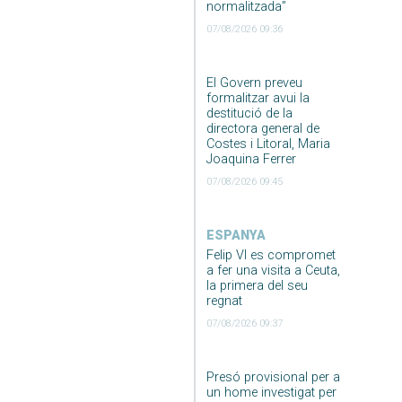
normalitzada”
07/08/2026 09:36
El Govern preveu
formalitzar avui la
destitució de la
directora general de
Costes i Litoral, Maria
Joaquina Ferrer
07/08/2026 09:45
ESPANYA
Felip VI es compromet
a fer una visita a Ceuta,
la primera del seu
regnat
07/08/2026 09:37
Presó provisional per a
un home investigat per