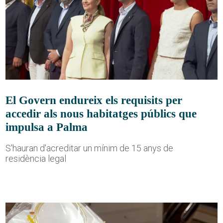
El Govern endureix els requisits per
accedir als nous habitatges públics que
impulsa a Palma
S'hauran d'acreditar un mínim de 15 anys de
residència legal