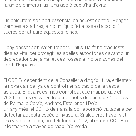
faran els primers nius. Una acció que s’ha d’evitar.
Els apicultors són part essencial en aquest control. Pengen
trampes als arbres, amb un líquid fet a base d’alcohol i
sucres per atraure aquestes reines.
L’any passat se’n varen trobar 21 nius, i la feina d’aquests
dies és vital per protegir les abelles autòctones davant d’un
depredador que ja ha fet destrosses a moltes zones del
nord d’Espanya.
El COFIB, dependent de la Conselleria d’Agricultura, enllesteix
la nova campanya de control i erradicació de la vespa
asiàtica. Enguany, és més complicat que mai, perquè el
2024 els nius es varen trobar a molts de punts de l’Illa. Des
de Palma, a Calvià, Andratx, Estellencs i Deià.
Un any més, el COFIB demana la col·laboració ciutadana per
detectar aquesta espècie invasora. Si algú creu haver vist
una vespa asiàtica, pot telefonar al 112, al mateix COFIB o
informar-ne a través de l’app línia verda.