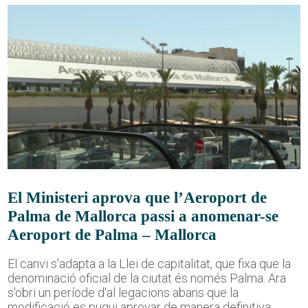
El Ministeri aprova que l’Aeroport de
Palma de Mallorca passi a anomenar-se
Aeroport de Palma – Mallorca
El canvi s'adapta a la Llei de capitalitat, que fixa que la
denominació oficial de la ciutat és només Palma. Ara
s'obri un període d'al·legacions abans que la
modificació es pugui aprovar de manera definitiva.