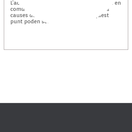
L’acumulació massiva d’aigua és el punt en
comú de les zones humides. Ara bé, les
causes de com s’ha arribat fins aquest
punt poden ser diverses.