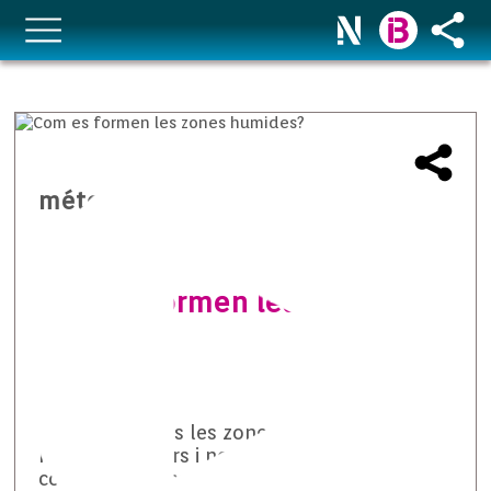
méteo temps i natura
Com es formen les zones
humides?
Són nombroses les zones humides que hi
ha a les Balears i només tenim en
consideració les més anomenades.