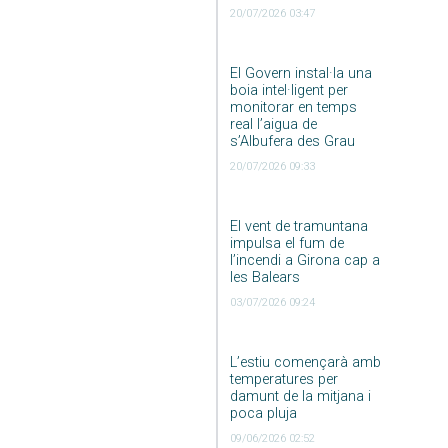
20/07/2026 03:47
El Govern instal·la una
boia intel·ligent per
monitorar en temps
real l’aigua de
s’Albufera des Grau
20/07/2026 09:33
El vent de tramuntana
impulsa el fum de
l’incendi a Girona cap a
les Balears
03/07/2026 09:24
L’estiu començarà amb
temperatures per
damunt de la mitjana i
poca pluja
09/06/2026 02:52