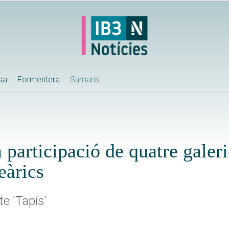
ssa
Formentera
Sumaris
rticipació de quatre galerie
eàrics
e 'Tapís'