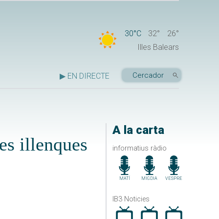
30°C
32°
26°
Illes Balears
▶ EN DIRECTE
A la carta
s illenques
informatius ràdio
MATÍ
MIGDIA
VESPRE
IB3 Noticies