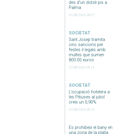
des d’un dotzè pis a
Palma
07/08/2026 09:27
SOCIETAT
Sant Josep tramita
cinc sancions per
festes il·legals amb
multes que sumen
800.00 euros
07/08/2026 09:14
SOCIETAT
L’ocupació hotelera a
les Pitiüses al juliol
creix un 0,90%
07/08/2026 09:15
Es prohibeix el bany en
una zona de la platja