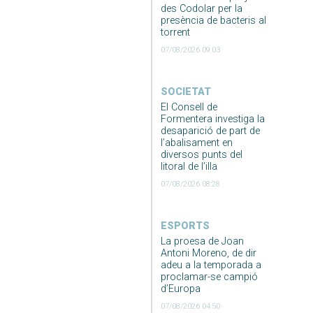
des Codolar per la
presència de bacteris al
torrent
07/08/2026 09:03
SOCIETAT
El Consell de
Formentera investiga la
desaparició de part de
l’abalisament en
diversos punts del
litoral de l’illa
07/08/2026 08:28
ESPORTS
La proesa de Joan
Antoni Moreno, de dir
adeu a la temporada a
proclamar-se campió
d’Europa
07/08/2026 04:50