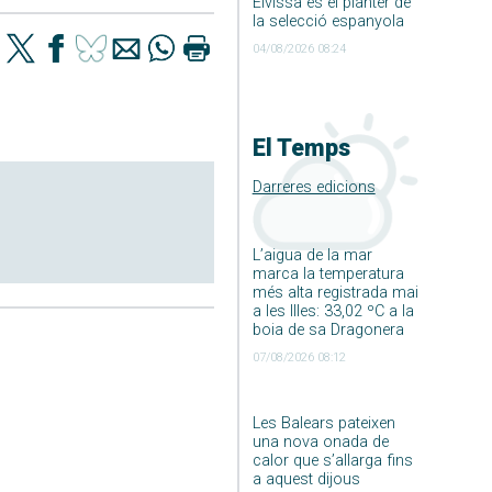
Eivissa és el planter de
la selecció espanyola
04/08/2026 08:24
El Temps
Darreres edicions
L’aigua de la mar
marca la temperatura
més alta registrada mai
a les Illes: 33,02 ºC a la
boia de sa Dragonera
07/08/2026 08:12
Les Balears pateixen
una nova onada de
calor que s’allarga fins
a aquest dijous