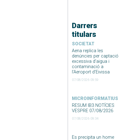
Darrers
titulars
SOCIETAT
Aena replica les
denúncies per captació
excessiva d’aigua i
contaminació a
l’Aeroport d’Eivissa
07/08/2026 09:59
MICROINFORMATIUS
RESUM IB3 NOTÍCIES
VESPRE 07/08/2026
07/08/2026 09:34
Es precipita un home