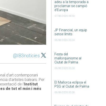
adeu a la temporada a
proclamar-se campió
d’Europa
07/08/2026 04:50
JP Financial, un equip
sense límits
06/08/2026 05:54
Festa del
@IB3noticies
mallorquinisme al
Ciutat de Palma
06/08/2026 05:50
ional d’art contemporani
ncia d’artistes balears. Per
El Mallorca eclipsa el
esentació de l’
Institut
PSG al Ciutat de Palma
es de tot el món i més
06/08/2026 05:36