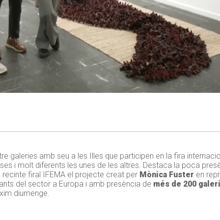
re galeries amb seu a les Illes que participen en la fira internac
ses i molt diferents les unes de les altres. Destaca la poca presè
al recinte firal IFEMA el projecte creat per
Mònica Fuster
en repr
rtants del sector a Europa i amb presència de
més de 200 galeri
ròxim diumenge.