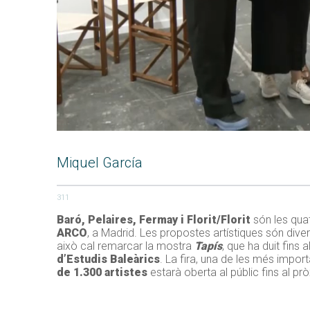
Miquel García
311
Baró, Pelaires, Fermay i Florit/Florit
són les quat
ARCO
, a Madrid. Les propostes artístiques són diver
això cal remarcar la mostra
Tapís
, que ha duit fins 
d’Estudis Baleàrics
. La fira, una de les més impo
de 1.300 artistes
estarà oberta al públic fins al p