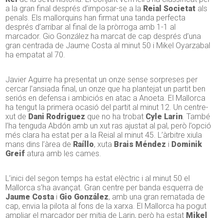
a la gran final després d’imposar-se a la
Reial Societat
als
penals. Els mallorquins han firmat una tanda perfecta
després d’arribar al final de la pròrroga amb 1-1 al
marcador. Gio González ha marcat de cap després d’una
gran centrada de Jaume Costa al minut 50 i Mikel Oyarzabal
ha empatat al 70.
Javier Aguirre ha presentat un onze sense sorpreses per
cercar l’ansiada final, un onze que ha plantejat un partit ben
seriós en defensa i ambiciós en atac a Anoeta. El Mallorca
ha tengut la primera ocasió del partit al minut 12. Un centre-
xut de
Dani Rodriguez
que no ha trobat
Cyle Larin
. També
l’ha tenguda Abdón amb un xut ras ajustat al pal, però l’opció
més clara ha estat per a la Reial al minut 45. L’àrbitre xiula
mans dins l’àrea de
Raíllo
, xuta
Brais Méndez
i
Dominik
Greif
atura amb les cames.
L’inici del segon temps ha estat elèctric i al minut 50 el
Mallorca s’ha avançat. Gran centre per banda esquerra de
Jaume Costa
i
Gio González
, amb una gran rematada de
cap, envia la pilota al fons de la xarxa. El Mallorca ha pogut
ampliar el marcador per mitja de Larin, però ha estat
Mikel