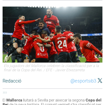
Els jugadors del Mallorca celebren la classificació per a la
final de la Copa del Rei. / EFE - Javier Etxezarreta
Redacció
@esportsib3
303
El
Mallorca
lluitarà a Sevilla per aixecar la segona
Copa del
Rei
de la seva història. El conjunt vermell s’ha classificat per