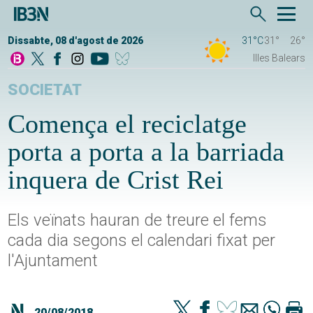
Dissabte, 08 d'agost de 2026
31°C
31°
26°
Illes Balears
SOCIETAT
Comença el reciclatge
porta a porta a la barriada
inquera de Crist Rei
Els veïnats hauran de treure el fems
cada dia segons el calendari fixat per
l'Ajuntament
20/08/2018