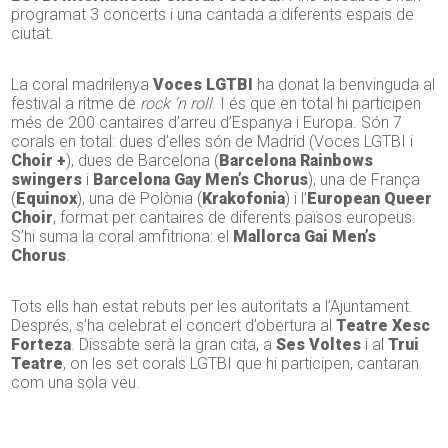
programat 3 concerts i una cantada a diferents espais de
ciutat.
La coral madrilenya
Voces LGTBI
ha donat la benvinguda al
festival a ritme de
rock ‘n roll
. I és que en total hi participen
més de 200 cantaires d’arreu d’Espanya i Europa. Són 7
corals en total: dues d’elles són de Madrid (Voces LGTBI i
Choir +
), dues de Barcelona (
Barcelona Rainbows
swingers
i
Barcelona Gay Men’s Chorus
), una de França
(
Equinox
), una de Polònia (
Krakofonia
) i l’
European Queer
Choir
, format per cantaires de diferents països europeus.
S’hi suma la coral amfitriona: el
Mallorca Gai Men’s
Chorus
.
Tots ells han estat rebuts per les autoritats a l’Ajuntament.
Després, s’ha celebrat el concert d’obertura al
Teatre Xesc
Forteza
. Dissabte serà la gran cita, a
Ses Voltes
i al
Trui
Teatre
, on les set corals LGTBI que hi participen, cantaran
com una sola veu.