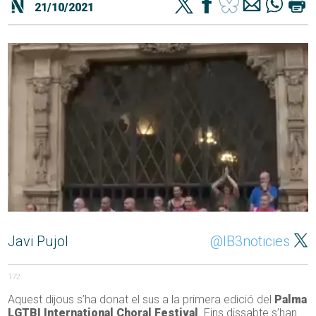
21/10/2021
Javi Pujol
@IB3noticies
172
Aquest dijous s’ha donat el sus a la primera edició del
Palma
LGTBI International Choral Festival
. Fins dissabte s’han