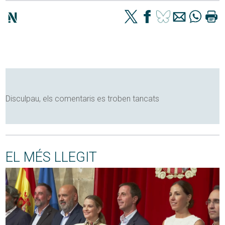
Disculpau, els comentaris es troben tancats
EL MÉS LLEGIT