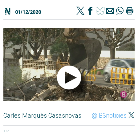
01/12/2020
Carles Marquès Casasnovas
@IB3noticies
172