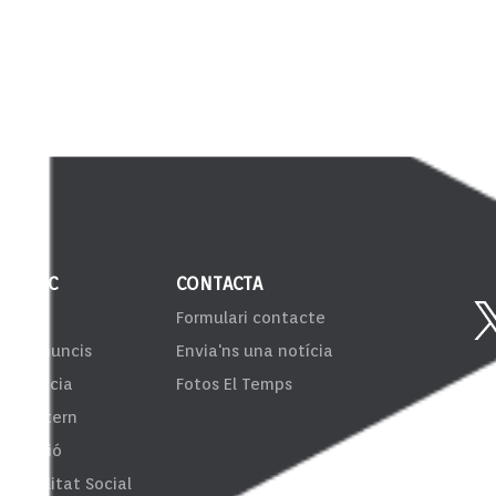
 PÚBLIC
CONTACTA
VIB
Formulari contacte
er d'anuncis
Envia'ns una notícia
sparència
Fotos El Temps
ema Intern
formació
onsibilitat Social