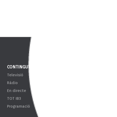
CONTINGUT
NOTÍCIES
ENS
Televisió
IB3 Notícies
EPRT
Ràdio
El Temps
Taul
En directe
Esports
Tran
TOT IB3
Càmeres
Sist
Programació
d'In
Resp