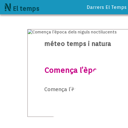
Darrers El Temps
El temps
méteo temps i natura
Comença l’època dels n
Comença l’època dels niguls noct