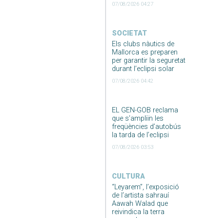
07/08/2026 04:27
SOCIETAT
Els clubs nàutics de
Mallorca es preparen
per garantir la seguretat
durant l’eclipsi solar
07/08/2026 04:42
EL GEN-GOB reclama
que s’ampliïn les
freqüències d’autobús
la tarda de l’eclipsi
07/08/2026 03:53
CULTURA
“Leyarem”, l’exposició
de l’artista sahrauí
Aawah Walad que
reivindica la terra