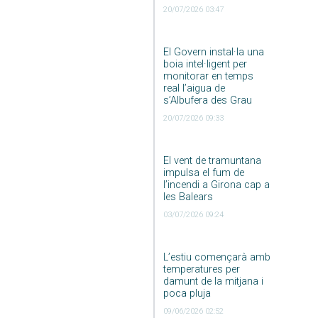
20/07/2026 03:47
El Govern instal·la una
boia intel·ligent per
monitorar en temps
real l’aigua de
s’Albufera des Grau
20/07/2026 09:33
El vent de tramuntana
impulsa el fum de
l’incendi a Girona cap a
les Balears
03/07/2026 09:24
L’estiu començarà amb
temperatures per
damunt de la mitjana i
poca pluja
09/06/2026 02:52