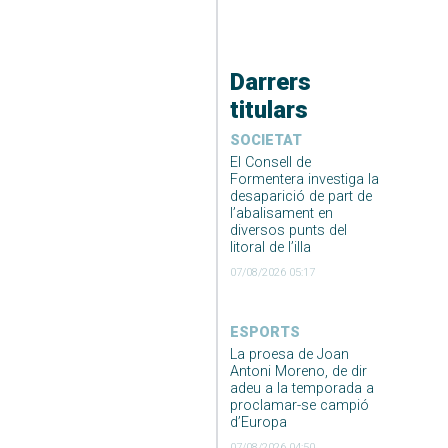
Darrers
titulars
SOCIETAT
El Consell de
Formentera investiga la
desaparició de part de
l’abalisament en
diversos punts del
litoral de l’illa
07/08/2026 05:17
ESPORTS
La proesa de Joan
Antoni Moreno, de dir
adeu a la temporada a
proclamar-se campió
d’Europa
07/08/2026 04:50