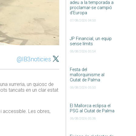
adeu a la temporada a
proclamar-se campió
d’Europa
07/08/2026 04:50
JP Financial, un equip
sense límits
06/08/2026 05:54
@IB3noticies
Festa del
mallorquinisme al
Ciutat de Palma
una xurreria, un quiosc de
06/08/2026 05:50
tots tancats en un clar estat
El Mallorca eclipsa el
PSG al Ciutat de Palma
 i accessible. Les obres,
06/08/2026 05:36