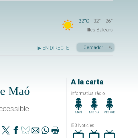
32°C
32°
26°
Illes Balears
▶ EN DIRECTE
A la carta
de Maó
informatius ràdio
accessible
MATÍ
MIGDIA
VESPRE
IB3 Noticies