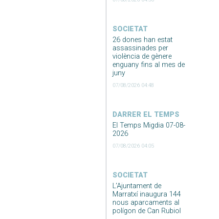
SOCIETAT
26 dones han estat
assassinades per
violència de gènere
enguany fins al mes de
juny
07/08/2026 04:48
DARRER EL TEMPS
El Temps Migdia 07-08-
2026
07/08/2026 04:05
SOCIETAT
L’Ajuntament de
Marratxí inaugura 144
nous aparcaments al
polígon de Can Rubiol