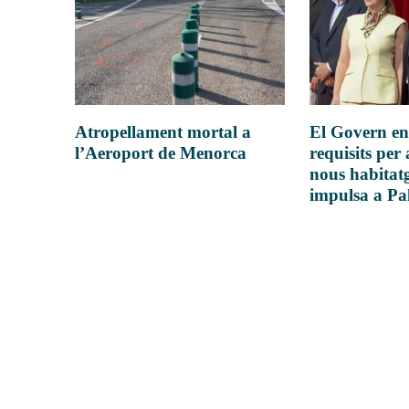
Atropellament mortal a
El Govern en
l’Aeroport de Menorca
requisits per 
nous habitatg
impulsa a P