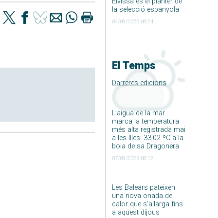
Eivissa és el planter de
la selecció espanyola
04/08/2026 08:24
El Temps
Darreres edicions
L’aigua de la mar
marca la temperatura
més alta registrada mai
a les Illes: 33,02 ºC a la
boia de sa Dragonera
07/08/2026 08:12
Les Balears pateixen
una nova onada de
calor que s’allarga fins
a aquest dijous