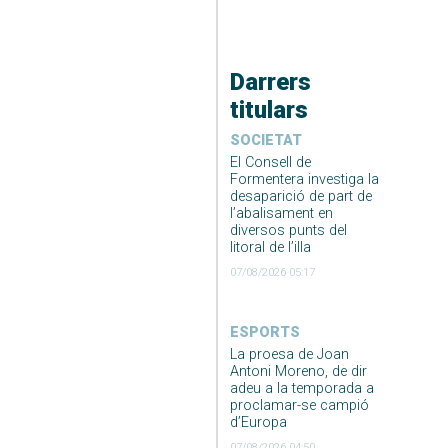
Darrers
titulars
SOCIETAT
El Consell de
Formentera investiga la
desaparició de part de
l’abalisament en
diversos punts del
litoral de l’illa
07/08/2026 05:17
ESPORTS
La proesa de Joan
Antoni Moreno, de dir
adeu a la temporada a
proclamar-se campió
d’Europa
07/08/2026 04:50