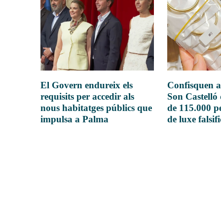
El Govern endureix els
Confisquen a
requisits per accedir als
Son Castelló
nous habitatges públics que
de 115.000 pe
impulsa a Palma
de luxe falsif