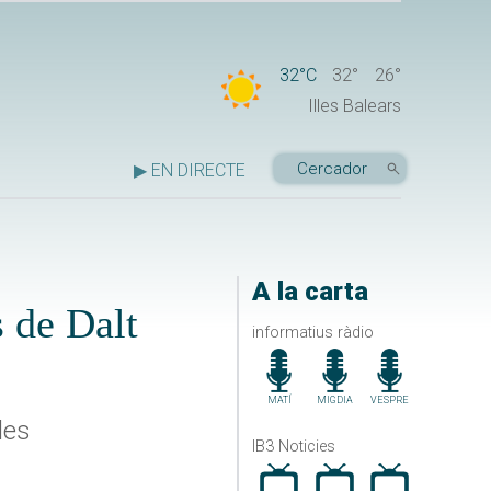
32°C
32°
26°
Illes Balears
▶ EN DIRECTE
A la carta
 de Dalt
informatius ràdio
MATÍ
MIGDIA
VESPRE
des
IB3 Noticies