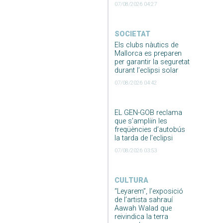
07/08/2026 04:27
SOCIETAT
Els clubs nàutics de
Mallorca es preparen
per garantir la seguretat
durant l’eclipsi solar
07/08/2026 04:42
EL GEN-GOB reclama
que s’ampliïn les
freqüències d’autobús
la tarda de l’eclipsi
07/08/2026 03:53
CULTURA
“Leyarem”, l’exposició
de l’artista sahrauí
Aawah Walad que
reivindica la terra