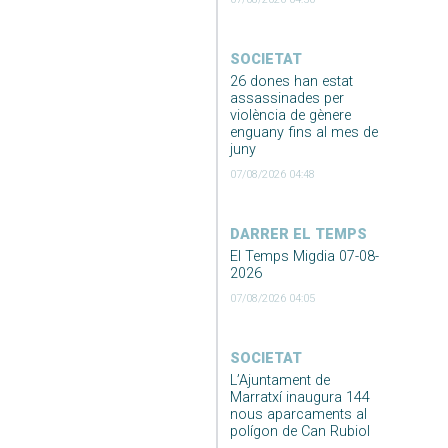
SOCIETAT
26 dones han estat
assassinades per
violència de gènere
enguany fins al mes de
juny
07/08/2026 04:48
DARRER EL TEMPS
El Temps Migdia 07-08-
2026
07/08/2026 04:05
SOCIETAT
L’Ajuntament de
Marratxí inaugura 144
nous aparcaments al
polígon de Can Rubiol