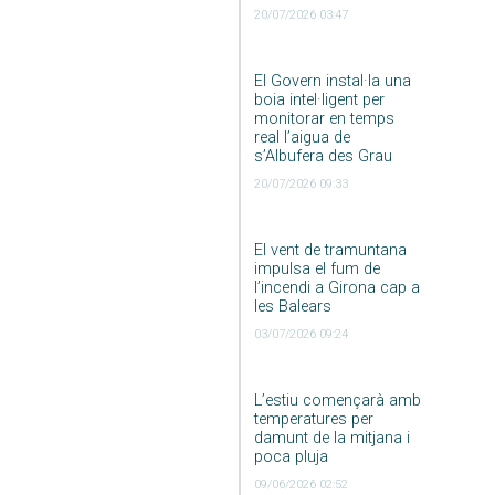
20/07/2026 03:47
El Govern instal·la una
boia intel·ligent per
monitorar en temps
real l’aigua de
s’Albufera des Grau
20/07/2026 09:33
El vent de tramuntana
impulsa el fum de
l’incendi a Girona cap a
les Balears
03/07/2026 09:24
L’estiu començarà amb
temperatures per
damunt de la mitjana i
poca pluja
09/06/2026 02:52