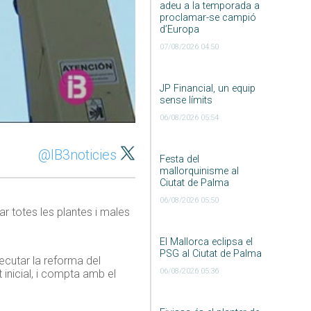
adeu a la temporada a
proclamar-se campió
d’Europa
07/08/2026 04:50
JP Financial, un equip
sense límits
06/08/2026 05:54
@IB3noticies
Festa del
mallorquinisme al
Ciutat de Palma
06/08/2026 05:50
ar totes les plantes i males
El Mallorca eclipsa el
PSG al Ciutat de Palma
cutar la reforma del
06/08/2026 05:36
inicial, i compta amb el