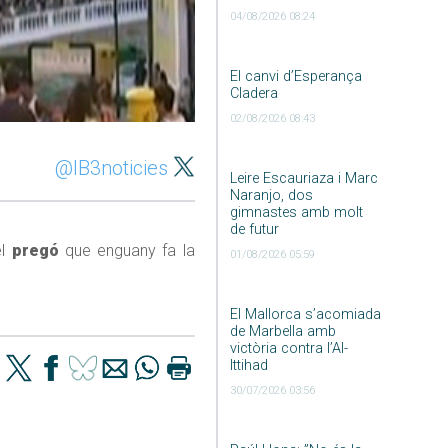
04/08/2026 08:24
El canvi d’Esperança
Cladera
02/08/2026 08:43
@IB3noticies
Leire Escauriaza i Marc
Naranjo, dos
gimnastes amb molt
de futur
el
pregó
que enguany fa la
01/08/2026 05:59
El Mallorca s’acomiada
de Marbella amb
victòria contra l’Al-
Ittihad
30/07/2026 03:56