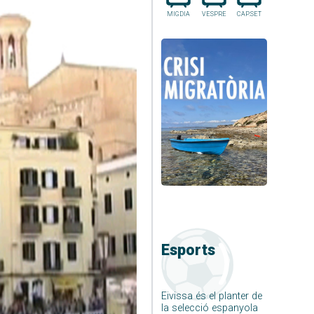
MIGDIA
VESPRE
CAP.SET
Esports
Eivissa és el planter de
la selecció espanyola