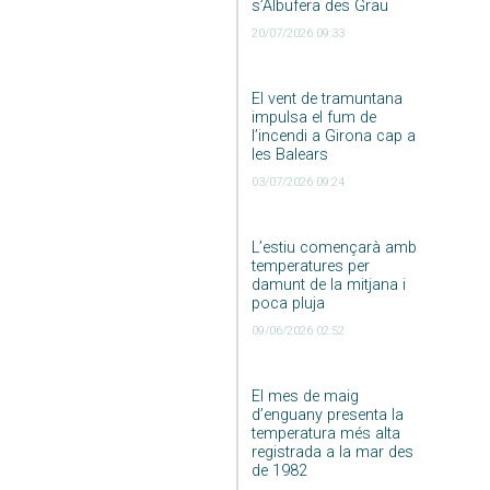
s’Albufera des Grau
20/07/2026 09:33
El vent de tramuntana
impulsa el fum de
l’incendi a Girona cap a
les Balears
03/07/2026 09:24
L’estiu començarà amb
temperatures per
damunt de la mitjana i
poca pluja
09/06/2026 02:52
El mes de maig
d’enguany presenta la
temperatura més alta
registrada a la mar des
de 1982