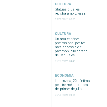
CULTURA
Statuas d Sal es
retroba amb Eivissa
05/08/2026 05:00
CULTURA
Un nou escàner
professional per fer
més accessible el
patrimoni bibliogràfic
de Can Sales
05/08/2026 04:46
ECONOMIA
La benzina, 20 cèntims
per litre més cara des
del primer de juliol
05/08/2026 04:36