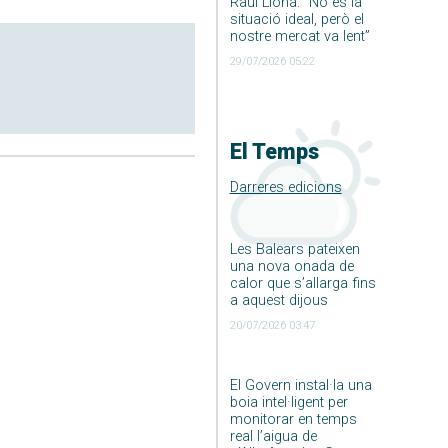
Raúl Llona: ”No és la
situació ideal, però el
nostre mercat va lent”
29/07/2026 05:22
El Temps
Darreres edicions
Les Balears pateixen
una nova onada de
calor que s’allarga fins
a aquest dijous
20/07/2026 03:47
El Govern instal·la una
boia intel·ligent per
monitorar en temps
real l’aigua de