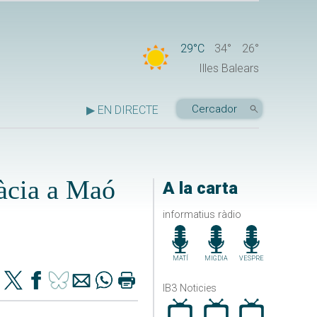
29°C
34°
26°
Illes Balears
▶ EN DIRECTE
àcia a Maó
A la carta
informatius ràdio
MATÍ
MIGDIA
VESPRE
IB3 Noticies