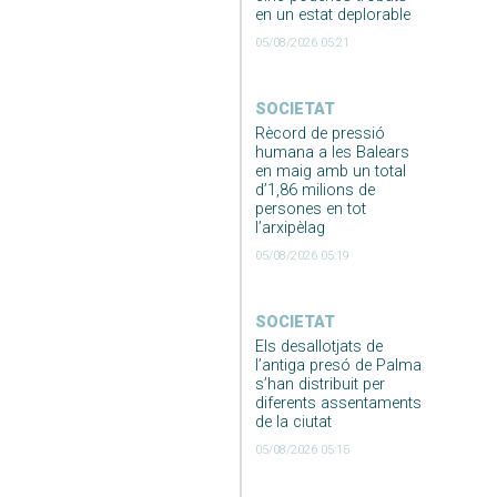
en un estat deplorable
05/08/2026 05:21
SOCIETAT
Rècord de pressió
humana a les Balears
en maig amb un total
d’1,86 milions de
persones en tot
l’arxipèlag
05/08/2026 05:19
SOCIETAT
Els desallotjats de
l’antiga presó de Palma
s’han distribuit per
diferents assentaments
de la ciutat
05/08/2026 05:15