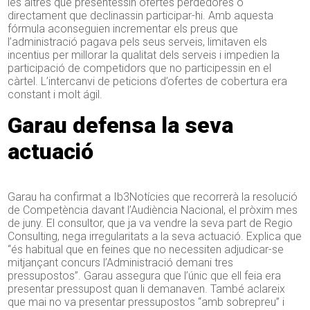
les altres que presentessin ofertes perdedores o
directament que declinassin participar-hi. Amb aquesta
fórmula aconseguien incrementar els preus que
l’administració pagava pels seus serveis, limitaven els
incentius per millorar la qualitat dels serveis i impedien la
participació de competidors que no participessin en el
càrtel. L’intercanvi de peticions d’ofertes de cobertura era
constant i molt ágil.
Garau defensa la seva
actuació
Garau ha confirmat a Ib3Notícies que recorrerà la resolució
de Competència davant l’Audiència Nacional, el pròxim mes
de juny. El consultor, que ja va vendre la seva part de Regio
Consulting, nega irregularitats a la seva actuació. Explica que
“és habitual que en feines que no necessiten adjudicar-se
mitjançant concurs l’Administració demani tres
pressupostos”. Garau assegura que l’únic que ell feia era
presentar pressupost quan li demanaven. També aclareix
que mai no va presentar pressupostos “amb sobrepreu” i