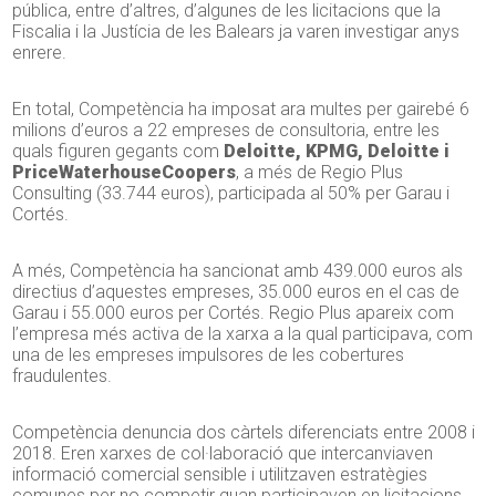
pública, entre d’altres, d’algunes de les licitacions que la
Fiscalia i la Justícia de les Balears ja varen investigar anys
enrere.
En total, Competència ha imposat ara multes per gairebé 6
milions d’euros a 22 empreses de consultoria, entre les
quals figuren gegants com
Deloitte, KPMG, Deloitte i
PriceWaterhouseCoopers
, a més de Regio Plus
Consulting (33.744 euros), participada al 50% per Garau i
Cortés.
A més, Competència ha sancionat amb 439.000 euros als
directius d’aquestes empreses, 35.000 euros en el cas de
Garau i 55.000 euros per Cortés. Regio Plus apareix com
l’empresa més activa de la xarxa a la qual participava, com
una de les empreses impulsores de les cobertures
fraudulentes.
Competència denuncia dos càrtels diferenciats entre 2008 i
2018. Eren xarxes de col·laboració que intercanviaven
informació comercial sensible i utilitzaven estratègies
comunes per no competir quan participaven en licitacions