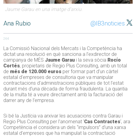
Jaume Garau en una imatge d'arxiu.
Ana Rubio
@IB3noticies
264
La Comissió Nacional dels Mercats i la Competència ha
dictat una resolució en què sanciona a l’exdirector de
campanya de MÉS
Jaume Garau
i la seva sòcia
Rocío
Cortés
, propietaris de Regio Plus Consulting, amb un total
de
més de 120.000 euros
per formar part d’un càrtel
estatal d’empreses de consultoria que va manipular
contractacions d’administracions públiques de tot l’estat
durant més d’una dècada de forma fraudulenta. La quantia
de la multa té a veure directament amb la facturació del
darrer any de l’empresa.
Si bé la Justícia va arxivar les acusacions contra Garau i
Regio Plus Consulting per l’anomenat ‘
Cas Contractes
‘, ara
Competència el considera un dels “impulsors” d’una xarxa
estatal d’empreses que ha manipulat la contractació