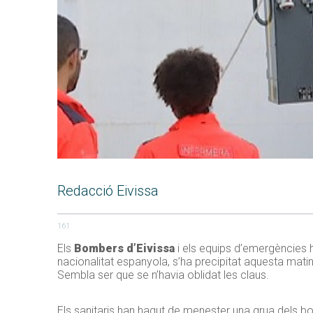
Redacció Eivissa
161
Els
Bombers d’Eivissa
i els equips d’emergències ha
nacionalitat espanyola, s’ha precipitat aquesta mati
Sembla ser que se n’havia oblidat les claus.
Els sanitaris han hagut de menester una grua dels bom