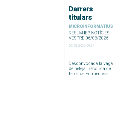
Darrers
titulars
MICROINFORMATIUS
RESUM IB3 NOTÍCIES
VESPRE 06/08/2026
06/08/2026 09:34
Desconvocada la vaga
de neteja i recollida de
fems de Formentera
06/08/2026 09:23
DARRER EL TEMPS
El Temps Migdia 06-08-
2026
06/08/2026 04:55