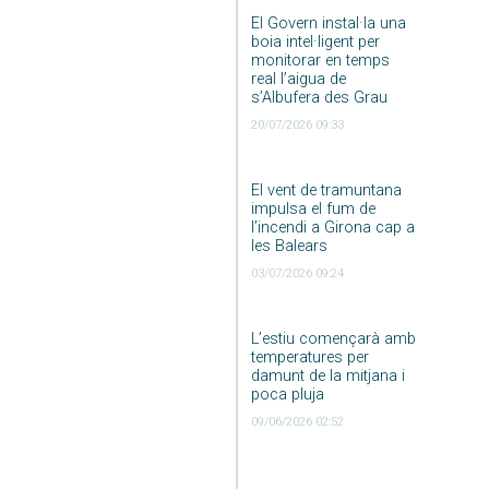
El Govern instal·la una
boia intel·ligent per
monitorar en temps
real l’aigua de
s’Albufera des Grau
20/07/2026 09:33
El vent de tramuntana
impulsa el fum de
l’incendi a Girona cap a
les Balears
03/07/2026 09:24
L’estiu començarà amb
temperatures per
damunt de la mitjana i
poca pluja
09/06/2026 02:52