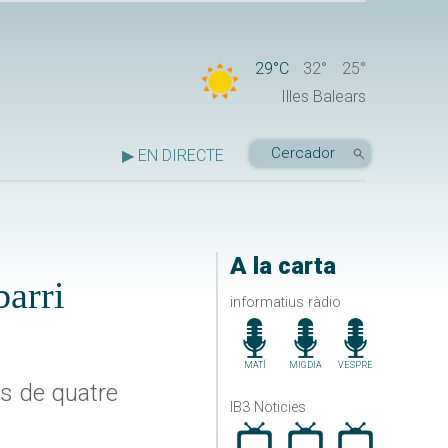
29°C
32°
25°
Illes Balears
▶ EN DIRECTE
A la carta
barri
informatius ràdio
MATÍ
MIGDIA
VESPRE
des de quatre
IB3 Noticies