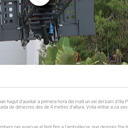
n hagut d’auxiliar a primera hora del matí un veí del barri d’Illa 
nada de dimecres des de 4 metres d’altura. Volia entrar a ca seva
bers per evacuar el ferit fins a l’ambulància, que després l’ha tr