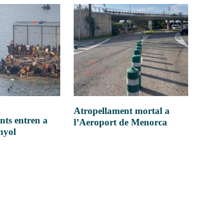
Atropellament mortal a
nts entren a
l’Aeroport de Menorca
anyol