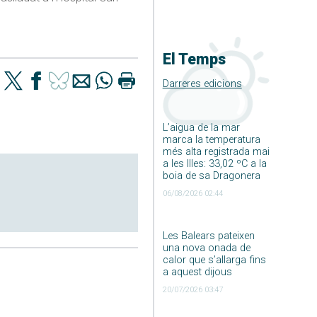
El Temps
Darreres edicions
L’aigua de la mar
marca la temperatura
més alta registrada mai
a les Illes: 33,02 ºC a la
boia de sa Dragonera
06/08/2026 02:44
Les Balears pateixen
una nova onada de
calor que s’allarga fins
a aquest dijous
20/07/2026 03:47