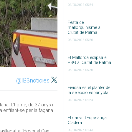
06/08/2026 05:54
Festa del
mallorquinisme al
Ciutat de Palma
06/08/2026 05:50
El Mallorca eclipsa el
PSG al Ciutat de Palma
06/08/2026 05:36
@IB3noticies
Eivissa és el planter de
la selecció espanyola
04/08/2026 08:24
Plana. L’home, de 37 anys i
 enfilant-se per la façana.
El canvi d’Esperança
Cladera
aslladat a l’Hospital Can
02/08/2026 08:43