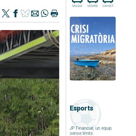
MIGDIA
VESPRE
CAP.SET
Esports
JP Financial, un equip
sense límits