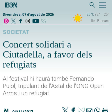
Divendres, 07 d'agost de 2026
29°C
32°
25°
Illes Balears
SOCIETAT
Concert solidari a
Ciutadella, a favor dels
refugiats
Al festival hi haurà també Fernando
Pujol, tripulant de l'Astal de l'ONG Open
Arms i un refugiat
04/11/2017