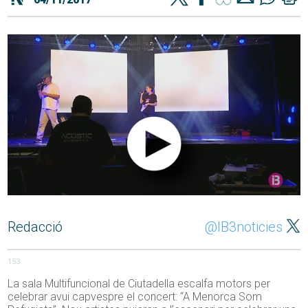
Redacció
@IB3noticies
153
La sala Multifuncional de Ciutadella escalfa motors per
celebrar avui capvespre el concert: “A Menorca Som