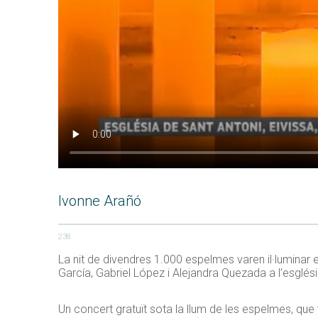
Ivonne Arañó
238
La nit de divendres 1.000 espelmes varen il·luminar e
García, Gabriel López i Alejandra Quezada a l’esglés
Un concert gratuït sota la llum de les espelmes, que