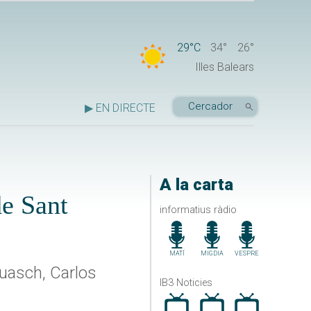
29°C
34°
26°
Illes Balears
▶ EN DIRECTE
A la carta
de Sant
informatius ràdio
MATÍ
MIGDIA
VESPRE
Guasch, Carlos
IB3 Noticies