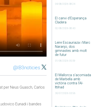
04/08/2026 08:24
El canvi d’Esperança
Cladera
02/08/2026 08:43
Leire Escauriaza i Marc
Naranjo, dos
gimnastes amb molt
de futur
01/08/2026 05:59
@IB3noticies
El Mallorca s’acomiada
de Marbella amb
victòria contra l’Al-
rmat per Neus Guasch, Carlos
Ittihad
30/07/2026 03:56
 Ludovico Eunadi i bandes