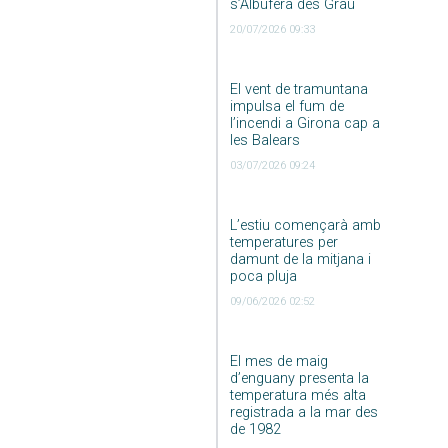
s’Albufera des Grau
20/07/2026 09:33
El vent de tramuntana
impulsa el fum de
l’incendi a Girona cap a
les Balears
03/07/2026 09:24
L’estiu començarà amb
temperatures per
damunt de la mitjana i
poca pluja
09/06/2026 02:52
El mes de maig
d’enguany presenta la
temperatura més alta
registrada a la mar des
de 1982