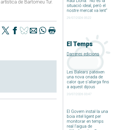
Raúl Llona: ”No és la
 artística de Bartomeu Tur.
situació ideal, però el
nostre mercat va lent”
29/07/2026 05:22
El Temps
Darreres edicions
Les Balears pateixen
una nova onada de
calor que s’allarga fins
a aquest dijous
20/07/2026 03:47
El Govern instal·la una
boia intel·ligent per
monitorar en temps
real l’aigua de