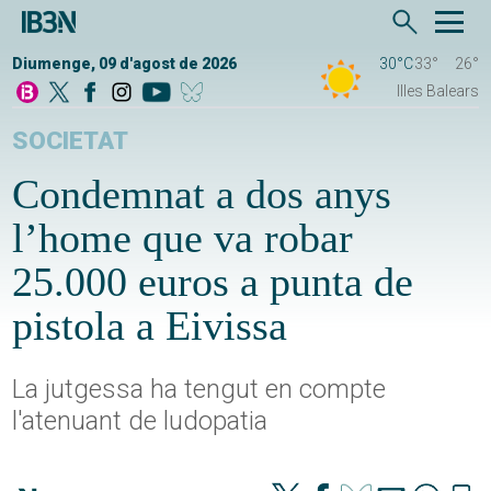
Diumenge, 09 d'agost de 2026
30°C
33°
26°
Illes Balears
SOCIETAT
Condemnat a dos anys
l’home que va robar
25.000 euros a punta de
pistola a Eivissa
La jutgessa ha tengut en compte
l'atenuant de ludopatia