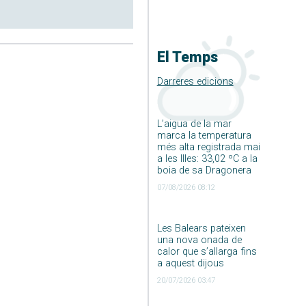
El Temps
Darreres edicions
L’aigua de la mar
marca la temperatura
més alta registrada mai
a les Illes: 33,02 ºC a la
boia de sa Dragonera
07/08/2026 08:12
Les Balears pateixen
una nova onada de
calor que s’allarga fins
a aquest dijous
20/07/2026 03:47