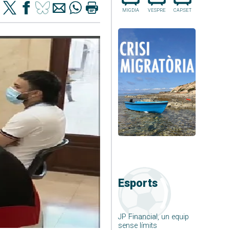
MIGDIA
VESPRE
CAP.SET
Esports
JP Financial, un equip
sense límits