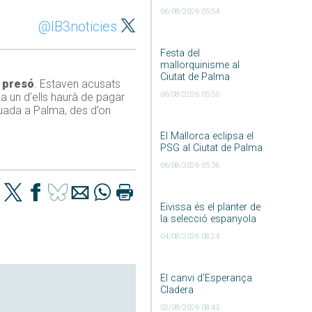
06/08/2026 05:54
@IB3noticies
Festa del
mallorquinisme al
Ciutat de Palma
e presó
. Estaven acusats
06/08/2026 05:50
da un d’ells haurà de pagar
ituada a Palma, des d’on
El Mallorca eclipsa el
PSG al Ciutat de Palma
06/08/2026 05:36
Eivissa és el planter de
la selecció espanyola
04/08/2026 08:24
El canvi d’Esperança
Cladera
02/08/2026 08:43