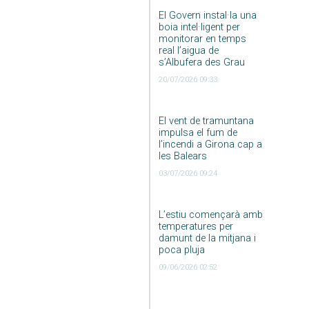
El Govern instal·la una
boia intel·ligent per
monitorar en temps
real l’aigua de
s’Albufera des Grau
20/07/2026 09:33
El vent de tramuntana
impulsa el fum de
l’incendi a Girona cap a
les Balears
03/07/2026 09:24
L’estiu començarà amb
temperatures per
damunt de la mitjana i
poca pluja
09/06/2026 02:52