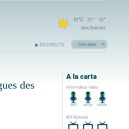
31°C
31°
26°
Illes Balears
▶ EN DIRECTE
A la carta
gues des
informatius ràdio
MATÍ
MIGDIA
VESPRE
IB3 Noticies