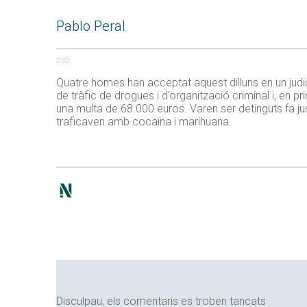
Pablo Peral
233
Quatre homes han acceptat aquest dilluns en un jud
de tràfic de drogues i d’organització criminal i, en p
una multa de 68.000 euros. Varen ser detinguts fa jus
traficaven amb cocaïna i marihuana.
Disculpau, els comentaris es troben tancats