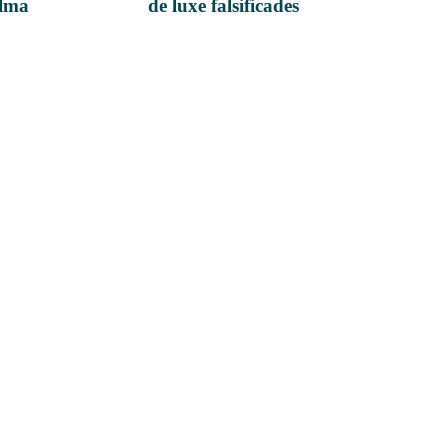
alma
de luxe falsificades