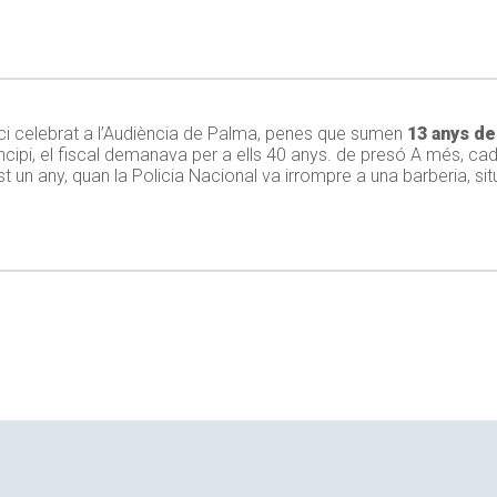
ici celebrat a l’Audiència de Palma, penes que sumen
13 anys d
rincipi, el fiscal demanava per a ells 40 anys. de presó A més, ca
t un any, quan la Policia Nacional va irrompre a una barberia, s