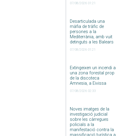
07/08/2026 01:21
Desarticulada una
màfia de tràfic de
persones a la
Mediterrània, amb vuit
detinguts a les Balears
07/08/2026 01:21
Extingeixen un incendi a
una zona forestal prop
de la discoteca
Amnesia, a Eivissa
07/08/2026 02:33
Noves imatges de la
investigació judicial
sobre les càrregues
policials a la
manifestació contra la
massificació turística a