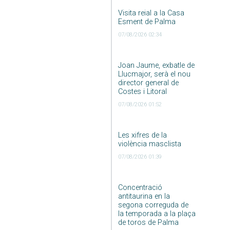
Visita reial a la Casa
Esment de Palma
07/08/2026 02:34
Joan Jaume, exbatle de
Llucmajor, serà el nou
director general de
Costes i Litoral
07/08/2026 01:52
Les xifres de la
violència masclista
07/08/2026 01:39
Concentració
antitaurina en la
segona correguda de
la temporada a la plaça
de toros de Palma