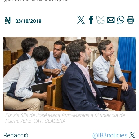
03/10/2019
Els sis fills de José María Ruiz-Mateos a l'Audiència de
Palma./EFE_CATI CLADERA
Redacció
@IB3noticies