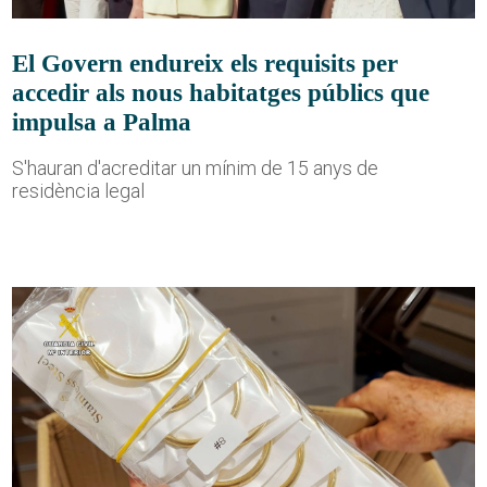
El Govern endureix els requisits per
accedir als nous habitatges públics que
impulsa a Palma
S'hauran d'acreditar un mínim de 15 anys de
residència legal