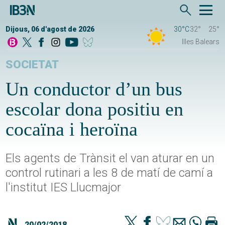
Dijous, 06 d'agost de 2026
30°C
32°
25°
Illes Balears
SOCIETAT
Un conductor d’un bus
escolar dona positiu en
cocaïna i heroïna
Els agents de Trànsit el van aturar en un
control rutinari a les 8 de matí de camí a
l'institut IES Llucmajor
20/02/2018