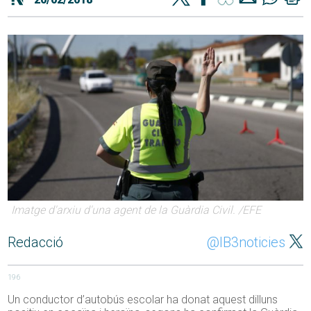
Imatge d'arxiu d'una agent de la Guàrdia Civil. /EFE
Redacció
@IB3noticies
196
Un conductor d’autobús escolar ha donat aquest dilluns