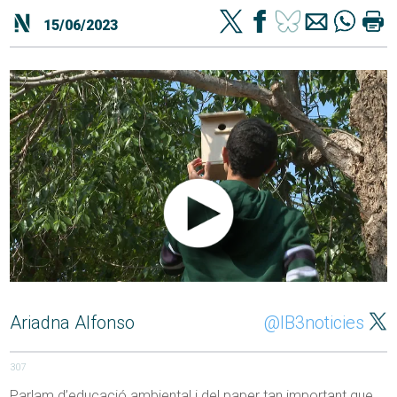
15/06/2023
Ariadna Alfonso
@IB3noticies
307
Parlam d’educació ambiental i del paper tan important que