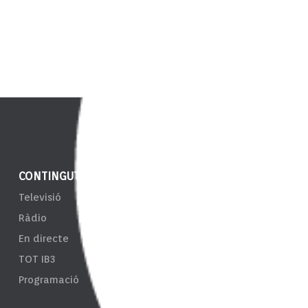
CONTINGUT
NOTÍCIES
ENS
Televisió
IB3 Notícies
EPRT
Ràdio
El Temps
Taul
En directe
Esports
Tran
TOT IB3
Càmeres
Sist
Programació
d'In
Resp