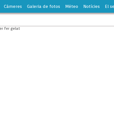
Càmeres
Galeria de fotos
Méteo
Notícies
El s
 gel que s’empraven per fer gelat
’empraven per fer gelat