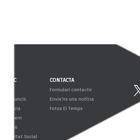
 PÚBLIC
CONTACTA
VIB
Formulari contacte
er d'anuncis
Envia'ns una notícia
sparència
Fotos El Temps
ema Intern
formació
onsibilitat Social