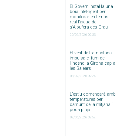
El Govern instal·la una
boia intel·ligent per
monitorar en temps
real l’aigua de
s’Albufera des Grau
20/07/2026 09:33
El vent de tramuntana
impulsa el fum de
l’incendi a Girona cap a
les Balears
03/07/2026 09:24
L’estiu començarà amb
temperatures per
damunt de la mitjana i
poca pluja
09/06/2026 02:52