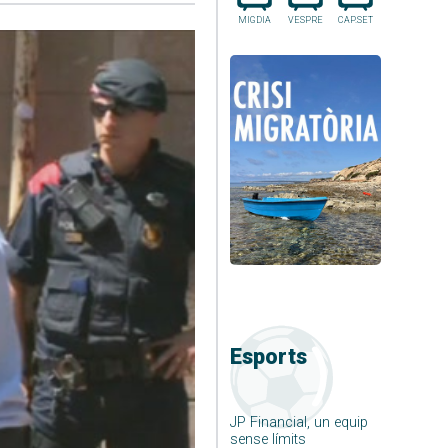
MIGDIA
VESPRE
CAP.SET
Esports
JP Financial, un equip
sense límits