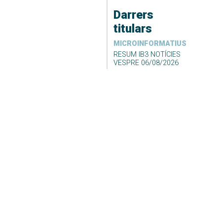
Darrers
titulars
MICROINFORMATIUS
RESUM IB3 NOTÍCIES
VESPRE 06/08/2026
06/08/2026 09:34
Desconvocada la vaga
de neteja i recollida de
fems de Formentera
06/08/2026 09:23
DARRER EL TEMPS
El Temps Migdia 06-08-
2026
06/08/2026 04:55