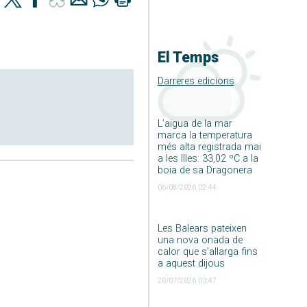
El Temps
Darreres edicions
L’aigua de la mar
marca la temperatura
més alta registrada mai
a les Illes: 33,02 ºC a la
boia de sa Dragonera
06/08/2026 02:44
Les Balears pateixen
una nova onada de
calor que s’allarga fins
a aquest dijous
20/07/2026 03:47