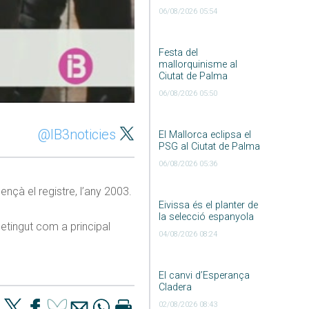
06/08/2026 05:54
Festa del
mallorquinisme al
Ciutat de Palma
06/08/2026 05:50
@IB3noticies
El Mallorca eclipsa el
PSG al Ciutat de Palma
06/08/2026 05:36
çà el registre, l’any 2003.
Eivissa és el planter de
la selecció espanyola
etingut com a principal
04/08/2026 08:24
El canvi d’Esperança
Cladera
02/08/2026 08:43