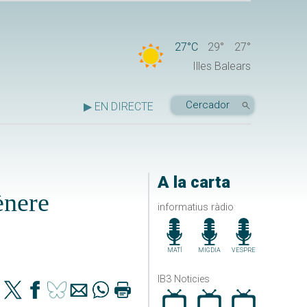
27°C
29°
27°
Illes Balears
▶ EN DIRECTE
A la carta
ènere
informatius ràdio
MATÍ
MIGDIA
VESPRE
IB3 Noticies