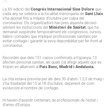
176
La XV edició del
Congrés Internacional Sine Dolore
que
cada any se celebra a la localitat menorquina de
Sant Lluís
s’ha ajornat fins a mitjans d’octubre per culpa del
coronavirus. Els organitzadors han pres aquesta decisió
atenent les instruccions del
Ministeri de Sanitat
, que ha
demanat suspendre temporalment els congressos, cursos,
tallers i jornades que impliquin professionals sanitaris per
evitar contagis i garantir la seva disponibilitat per fer front al
coronavirus.
Recorden que dels 151 casos confirmats a Espanya, 13
afecten personal sanitari, als quals cal afegir aquells que es
troben en aïllament al
País Basc, Madrid i Andalusia.
La cita estava prevista per als dies 30 d’abril i 1,2,3 de maig i
s’ha traslladat del 15 al 18 d’octubre, depenent de com
evolucioni el nombre de contagis.
Hi havien d’assistir centenars de professionals de l’estat i
d’arreu d’Europa.