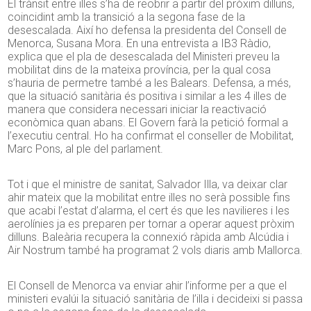
El trànsit entre illes s’ha de reobrir a partir del pròxim dilluns,
coincidint amb la transició a la segona fase de la
desescalada. Així ho defensa la presidenta del Consell de
Menorca, Susana Mora. En una entrevista a IB3 Ràdio,
explica que el pla de desescalada del Ministeri preveu la
mobilitat dins de la mateixa província, per la qual cosa
s’hauria de permetre també a les Balears. Defensa, a més,
que la situació sanitària és positiva i similar a les 4 illes de
manera que considera necessari iniciar la reactivació
econòmica quan abans. El Govern farà la petició formal a
l’executiu central. Ho ha confirmat el conseller de Mobilitat,
Marc Pons, al ple del parlament.
Tot i que el ministre de sanitat, Salvador Illa, va deixar clar
ahir mateix que la mobilitat entre illes no serà possible fins
que acabi l’estat d’alarma, el cert és que les navilieres i les
aerolínies ja es preparen per tornar a operar aquest pròxim
dilluns. Baleària recupera la connexió ràpida amb Alcúdia i
Air Nostrum també ha programat 2 vols diaris amb Mallorca.
El Consell de Menorca va enviar ahir l’informe per a que el
ministeri evalúi la situació sanitària de l’illa i decideixi si passa