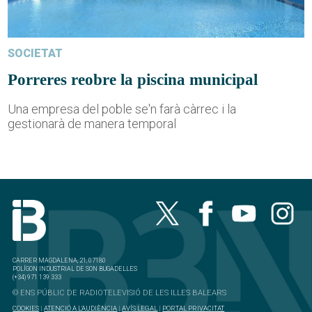
SOCIETAT
Porreres reobre la piscina municipal
Una empresa del poble se'n farà càrrec i la
gestionarà de manera temporal
CARRER MAGDALENA, 21, 07180
POLÍGON INDUSTRIAL DE SON BUGADELLES
(+34) 971 139 333
© ENS PÚBLIC DE RADIOTELEVISIÓ DE LES ILLES BALEARS
COOKIES
|
ATENCIÓ A L'AUDIÈNCIA
|
AVÍS LEGAL
|
PORTAL PRIVACITAT