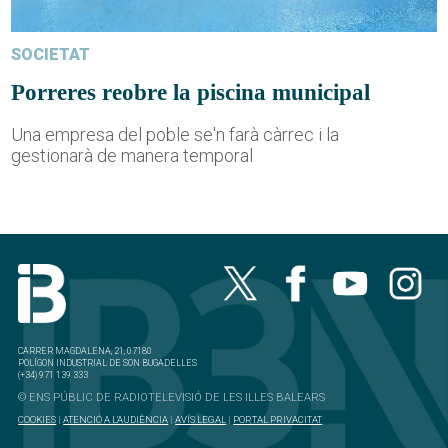
SOCIETAT
Porreres reobre la piscina municipal
Una empresa del poble se'n farà càrrec i la
gestionarà de manera temporal
CARRER MAGDALENA, 21, 07180
POLÍGON INDUSTRIAL DE SON BUGADELLES
(+34) 971 139 333
© ENS PÚBLIC DE RADIOTELEVISIÓ DE LES ILLES BALEARS
COOKIES
|
ATENCIÓ A L'AUDIÈNCIA
|
AVÍS LEGAL
|
PORTAL PRIVACITAT