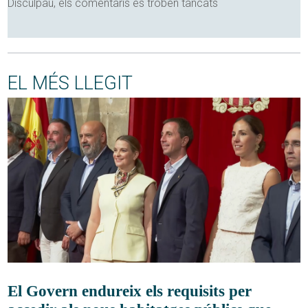
Disculpau, els comentaris es troben tancats
EL MÉS LLEGIT
El Govern endureix els requisits per