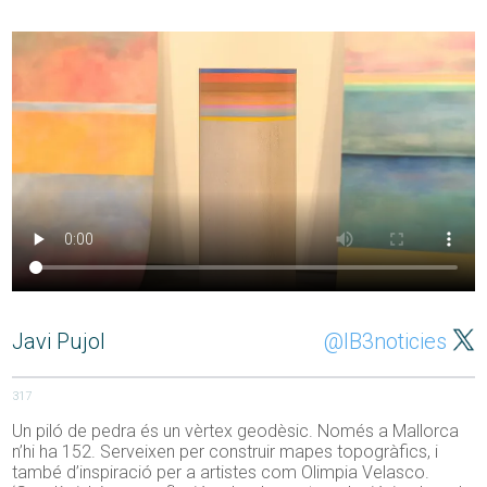
Javi Pujol
@IB3noticies
317
Un piló de pedra és un vèrtex geodèsic. Només a Mallorca
n’hi ha 152. Serveixen per construir mapes topogràfics, i
també d’inspiració per a artistes com Olimpia Velasco.