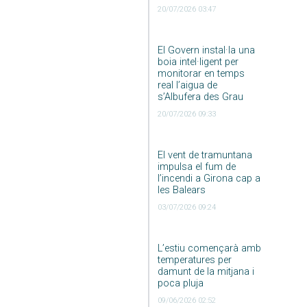
20/07/2026 03:47
El Govern instal·la una
boia intel·ligent per
monitorar en temps
real l’aigua de
s’Albufera des Grau
20/07/2026 09:33
El vent de tramuntana
impulsa el fum de
l’incendi a Girona cap a
les Balears
03/07/2026 09:24
L’estiu començarà amb
temperatures per
damunt de la mitjana i
poca pluja
09/06/2026 02:52