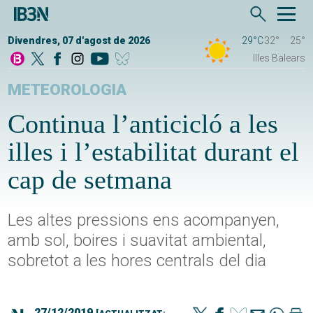
Divendres, 07 d'agost de 2026
29°C
32°
25°
Illes Balears
METEOROLOGIA
Continua l’anticicló a les
illes i l’estabilitat durant el
cap de setmana
Les altes pressions ens acompanyen,
amb sol, boires i suavitat ambiental,
sobretot a les hores centrals del dia
27/12/2019