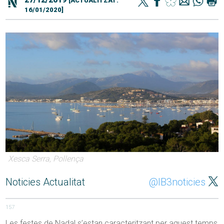
[ACTUALITZAT:
16/01/2020]
Xesca Serra, Pollença
Noticies Actualitat
@IB3noticies
157
Les festes de Nadal s’estan caracteritzant per aquest temps