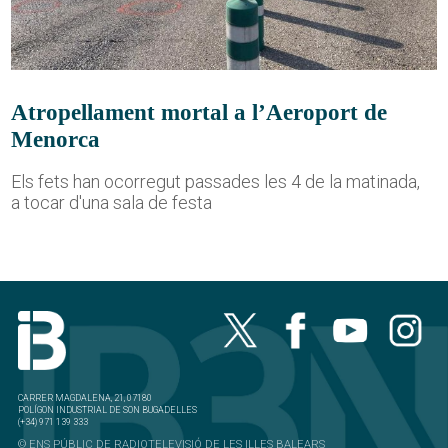
Atropellament mortal a l’Aeroport de
Menorca
Els fets han ocorregut passades les 4 de la matinada,
a tocar d'una sala de festa
CARRER MAGDALENA, 21, 07180
POLÍGON INDUSTRIAL DE SON BUGADELLES
(+34) 971 139 333
© ENS PÚBLIC DE RADIOTELEVISIÓ DE LES ILLES BALEARS