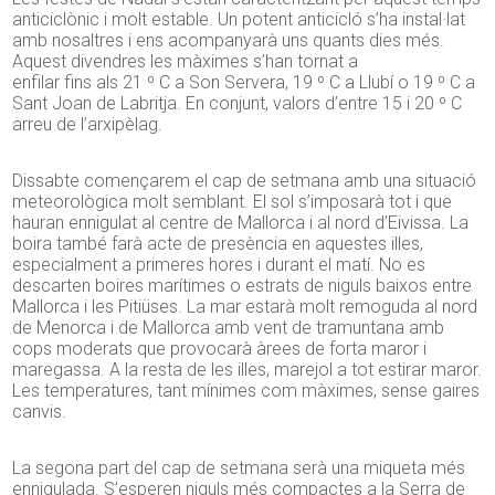
anticiclònic i molt estable. Un potent anticicló s’ha instal·lat
amb nosaltres i ens acompanyarà uns quants dies més.
Aquest divendres les màximes s’han tornat a
enfilar fins als 21 º C a Son Servera, 19 º C a Llubí o 19 º C a
Sant Joan de Labritja. En conjunt, valors d’entre 15 i 20 º C
arreu de l’arxipèlag.
Dissabte començarem el cap de setmana amb una situació
meteorològica molt semblant. El sol s’imposarà tot i que
hauran ennigulat al centre de Mallorca i al nord d’Eivissa. La
boira també farà acte de presència en aquestes illes,
especialment a primeres hores i durant el matí. No es
descarten boires marítimes o estrats de niguls baixos entre
Mallorca i les Pitiüses. La mar estarà molt remoguda al nord
de Menorca i de Mallorca amb vent de tramuntana amb
cops moderats que provocarà àrees de forta maror i
maregassa. A la resta de les illes, marejol a tot estirar maror.
Les temperatures, tant mínimes com màximes, sense gaires
canvis.
La segona part del cap de setmana serà una miqueta més
ennigulada. S’esperen niguls més compactes a la Serra de