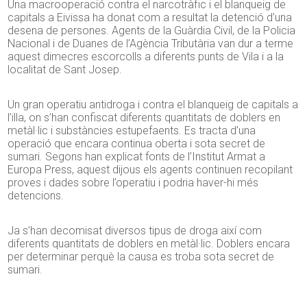
Una macrooperació contra el narcotràfic i el blanqueig de
capitals a Eivissa ha donat com a resultat la detenció d’una
desena de persones. Agents de la Guàrdia Civil, de la Policia
Nacional i de Duanes de l’Agència Tributària van dur a terme
aquest dimecres escorcolls a diferents punts de Vila i a la
localitat de Sant Josep.
Un gran operatiu antidroga i contra el blanqueig de capitals a
l’illa, on s’han confiscat diferents quantitats de doblers en
metàl·lic i substàncies estupefaents. Es tracta d’una
operació que encara continua oberta i sota secret de
sumari. Segons han explicat fonts de l’Institut Armat a
Europa Press, aquest dijous els agents continuen recopilant
proves i dades sobre l’operatiu i podria haver-hi més
detencions.
Ja s’han decomisat diversos tipus de droga així com
diferents quantitats de doblers en metàl·lic. Doblers encara
per determinar perquè la causa es troba sota secret de
sumari.