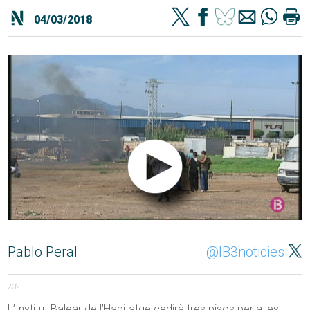
04/03/2018
Pablo Peral
@IB3noticies
232
L’Institut Balear de l’Habitatge cedirà tres pisos per a les