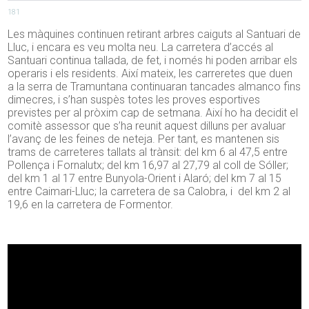
181
Les màquines continuen retirant arbres caiguts al Santuari de
Lluc, i encara es veu molta neu. La carretera d’accés al
Santuari continua tallada, de fet, i només hi poden arribar els
operaris i els residents. Així mateix, les carreretes que duen
a la serra de Tramuntana continuaran tancades almanco fins
dimecres, i s’han suspès totes les proves esportives
previstes per al pròxim cap de setmana. Així ho ha decidit el
comitè assessor que s’ha reunit aquest dilluns per avaluar
l’avanç de les feines de neteja. Per tant, es mantenen sis
trams de carreteres tallats al trànsit: del km 6 al 47,5 entre
Pollença i Fornalutx; del km 16,97 al 27,79 al coll de Sóller;
del km 1 al 17 entre Bunyola-Orient i Alaró; del km 7 al 15
entre Caimari-Lluc; la carretera de sa Calobra, i del km 2 al
19,6 en la carretera de Formentor.